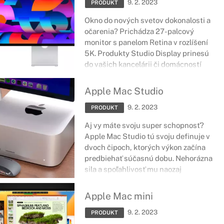
9. 2. 2023
v horách s množstvom zaujímavých
PRODUKT
funkcií.
Okno do nových svetov dokonalosti a
očarenia? Prichádza 27-palcový
monitor s panelom Retina v rozlíšení
5K. Produkty Studio Display prinesú
do vašich kancelárii či domácností
nadherné farby a detaily, ktoré
rozjasnia každodenné fungovanie a
Apple Mac Studio
prácu. Navyše disponujú širokouhlou
9. 2. 2023
kamerou, zabudovanými mikrofónmi,
PRODUKT
šiestimi reproduktormi s
Aj vy máte svoju super schopnosť?
priesotrovým zvukum či jasom na
Apple Mac Studio tú svoju definuje v
úrovni 600 nitov.
dvoch čipoch, ktorých výkon začína
predbiehať súčasnú dobu. Nehorázna
sila a spoľahlivosť mu naozaj
nechýbajú. A možno tých super
schopností v sebe skrýva aj viac. Veď
Apple Mac mini
posúďte sami.
9. 2. 2023
PRODUKT