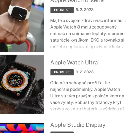
Apple Watch 8. séria
Vyberte si z troch farebných
9. 2. 2023
prevedení a zlaďte k nim remienok,
PRODUKT
ktorý sa vám páči.
Majte o svojom zdraví viac informácií.
Apple Watch 8 majú zabudovaný
snímač na snímanie teploty, meranie
saturácie kyslíkom, EKG a rovnako si
môžete naplánovať aj užívanie liekov
na presné hodiny. Tieto hodinky sa o
vás postarajú. Navyše majú
Apple Watch Ultra
zabudované tiesňové volania SOS a
9. 2. 2023
inteligentnú aplikáciu, ktorá je v
PRODUKT
prípade autonehody schopná zavolať
Odolné a schopné prežiť aj tie
pomoc.
najhoršie podmienky. Apple Watch
Ultra sú tým pravým spoločníkom na
vaše výlety. Robustný titánový kryt
skrýva vo vnútri batériu s výdržou až
36-hodín a nesklame ani
dvojfrekvenčné GPS. Žite športom
Apple Studio Display
naplno a vychutnajte si každý zážitok