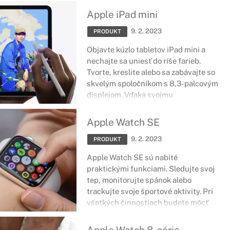
padol do oka vám? A to nie je všetko,
Apple iPad mini
už ste počuli o jeho výbave?
9. 2. 2023
PRODUKT
Objavte kúzlo tabletov iPad mini a
nechajte sa uniesť do ríše farieb.
Tvorte, kreslite alebo sa zabávajte so
skvelým spoločníkom s 8,3-palcovým
displejom. Vďaka svojmu
kompaktnému vyhotoveniu sa zmestí
všade, a napriek svojím rozmerom
Apple Watch SE
neprichádza o výkon. Aj keď je malý, je
9. 2. 2023
rovnako výkonný ako jeho väčší
PRODUKT
predchodcovia. Jednoducho si ho
Apple Watch SE sú nabité
zamilujete na prvý pohľad.
praktickými funkciami. Sledujte svoj
tep, monitorujte spánok alebo
trackujte svoje športové aktivity. Pri
všetkých činnostiach budete môcť
zostať v kontakte, a zároveň sa
naplno venovať tomu čo práve robíte.