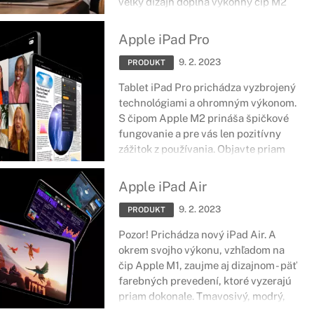
veľký dizajn dopĺňa výkonný čip M2
spolu s až 18-hodinovou výdržou
batérie, podľa toho na čo práve
Apple iPad Pro
využívate vaše zariadenie.
9. 2. 2023
PRODUKT
Tablet iPad Pro prichádza vyzbrojený
technológiami a ohromným výkonom.
S čipom Apple M2 prináša špičkové
fungovanie a pre vás len pozitívny
zážitok z používania. Objavte priam
dokonalosť farieb či efektívnejšie
využívanie niektorých aplikácií či
Apple iPad Air
samotného tabletu.
9. 2. 2023
PRODUKT
Pozor! Prichádza nový iPad Air. A
okrem svojho výkonu, vzhľadom na
čip Apple M1, zaujme aj dizajnom - päť
farebných prevedení, ktoré vyzerajú
priam dokonale. Tmavosivý, modrý,
fialový, ružový alebo zlatý? Ktorý