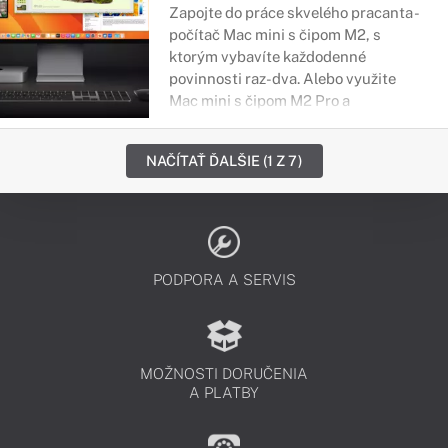
Zapojte do práce skvelého pracanta -
počítač Mac mini s čipom M2, s
ktorým vybavíte každodenné
povinnosti raz-dva. Alebo využite
Mac mini s čipom M2 Pro a
vyskúšajte si profesionálnu úroveň
výkonu. Tieto počítače vás podporia
NAČÍTAŤ ĎALŠIE (1 Z 7)
pri tvorbe prezentácií, kancelárskej
práci, strihu a úprave fotiek či videa,
ako aj zábave a hraní. Bez ohľadu na
to, na čo ich potrebujete, stanú sa
vašou pravou rukou, na ktorú sa
môžete spoľahnúť.
PODPORA A SERVIS
MOŽNOSTI DORUČENIA
A PLATBY