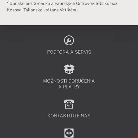
* Dánsko bez Grónska a Faerských Ostrovov, Srbsko bez
Kosova, Taliansko vrátane Vatikánu.
PODPORA A SERVIS
MOŽNOSTI DORUČENIA
A PLATBY
KONTAKTUJTE NÁS