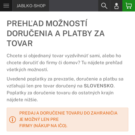
JABLKO-SHOP
PREHĽAD MOŽNOSTÍ
DORUČENIA A PLATBY ZA
TOVAR
Chcete si objednaný tovar vyzdvihnúť sami, alebo ho
chcete doručiť do firmy či domov? Tu nájdete prehľad
všetkých možností.
Uvedené poplatky za prevzatie, doručenie a platbu sa
vzťahujú len pre tovar doručený na
SLOVENSKO
.
Poplatky za doručenie tovaru do ostatných krajín
nájdete nižšie.
PREDAJ A DORUČENIE TOVARU DO ZAHRANIČIA
JE MOŽNÝ LEN PRE
FIRMY (NÁKUP NA IČO).