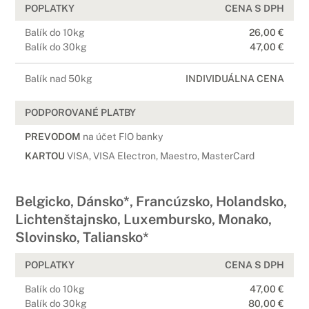
POPLATKY
CENA S DPH
Balík do 10kg
26,00 €
Balík do 30kg
47,00 €
Balík nad 50kg
INDIVIDUÁLNA CENA
PODPOROVANÉ PLATBY
PREVODOM
na účet FIO banky
KARTOU
VISA, VISA Electron, Maestro, MasterCard
Belgicko, Dánsko*, Francúzsko, Holandsko,
Lichtenštajnsko, Luxembursko, Monako,
Slovinsko, Taliansko*
POPLATKY
CENA S DPH
Balík do 10kg
47,00 €
Balík do 30kg
80,00 €