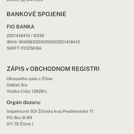
BANKOVÉ SPOJENIE
FIO BANKA
2201418410 / 8330
IBAN: SK6983300000002201418410
SWIFT: FIOZSKBA
ZÁPIS v OBCHODNOM REGISTRI
Okresného súdu v Žiline
Oddiel: Sro
Vložka číslo: 12628/L
Orgán dozoru:
Inšpektorát SOI Žilinský kraj Predmestská 71
P.O. Box B-89
011 79 Žilina 1