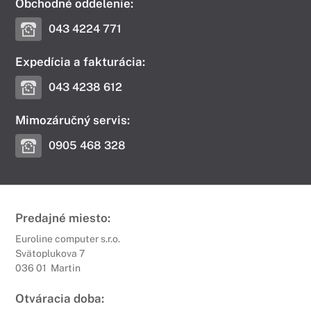
Obchodné oddelenie:
043 4224 771
Expedícia a fakturácia:
043 4238 612
Mimozáručný servis:
0905 468 328
Predajné miesto:
Euroline computer s.r.o.
Svätoplukova 7
036 01 Martin
Otváracia doba: