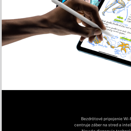
Bezdrôtové pripojenie Wi-
centruje záber na stred a int