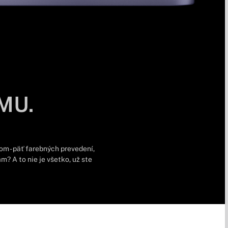
MU.
om - päť farebných prevedení,
m? A to nie je všetko, už ste