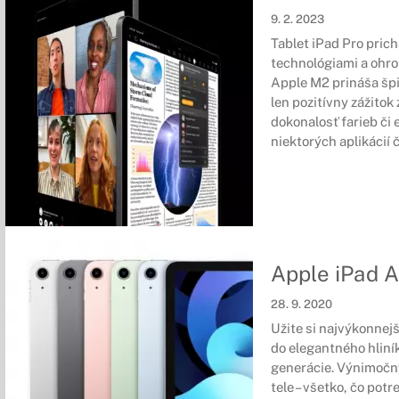
9. 2. 2023
Tablet iPad Pro pric
technológiami a oh
Apple M2 prináša špi
len pozitívny zážitok
dokonalosť farieb či 
niektorých aplikácií 
Apple iPad A
28. 9. 2020
Užite si najvýkonnej
do elegantného hliník
generácie. Výnimočn
tele – všetko, čo pot