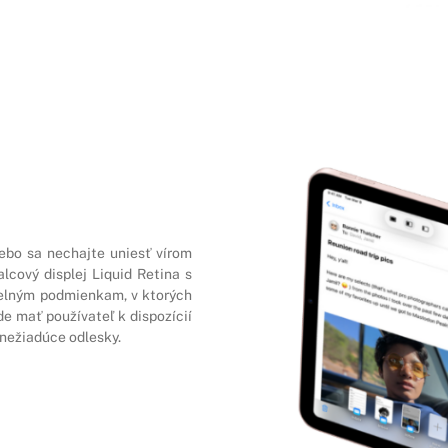
lebo sa nechajte uniesť vírom
lcový displej Liquid Retina s
telným podmienkam, v ktorých
e mať používateľ k dispozícií
 nežiadúce odlesky.