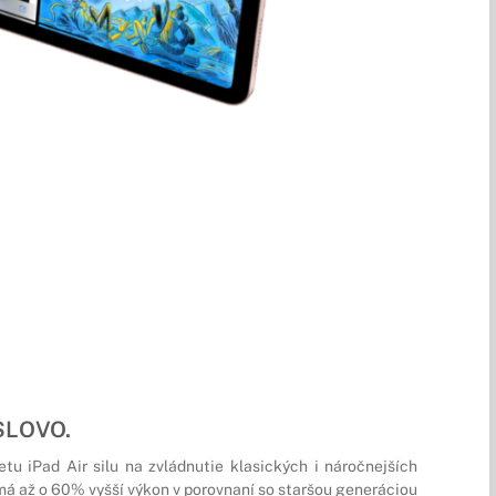
SLOVO.
tu iPad Air silu na zvládnutie klasických i náročnejších
 má až o 60% vyšší výkon v porovnaní so staršou generáciou