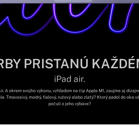
RBY PRISTANÚ KAŽDÉ
iPad air.
ir. A okrem svojho výkonu, vzhľadom na čip Apple M1, zaujme aj dizajn
e. Tmavosivý, modrý, fialový, ružový alebo zlatý? Ktorý padol do oka vá
počuli o jeho výbave?