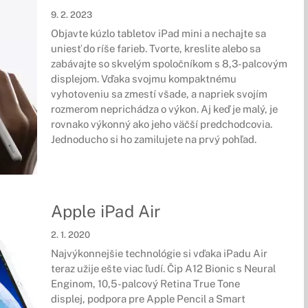
9. 2. 2023
Objavte kúzlo tabletov iPad mini a nechajte sa
uniesť do ríše farieb. Tvorte, kreslite alebo sa
zabávajte so skvelým spoločníkom s 8,3-palcovým
displejom. Vďaka svojmu kompaktnému
vyhotoveniu sa zmestí všade, a napriek svojím
rozmerom neprichádza o výkon. Aj keď je malý, je
rovnako výkonný ako jeho väčší predchodcovia.
Jednoducho si ho zamilujete na prvý pohľad.
Apple iPad Air
2. 1. 2020
Najvýkonnejšie technológie si vďaka iPadu Air
teraz užije ešte viac ľudí. Čip A12 Bionic s Neural
Enginom, 10,5-palcový Retina True Tone
displej, podpora pre Apple Pencil a Smart