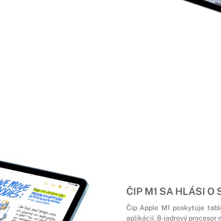
ČIP M1 SA HLÁSI O 
Čip Apple M1 poskytuje table
aplikácií. 8-jadrový procesor