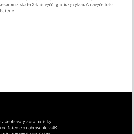
esorom získate 2-krát vyšší grafický výkon. A navyše toto
batérie.
e videohovory, automaticky
 na fotenie a nahrávanie v 4K.