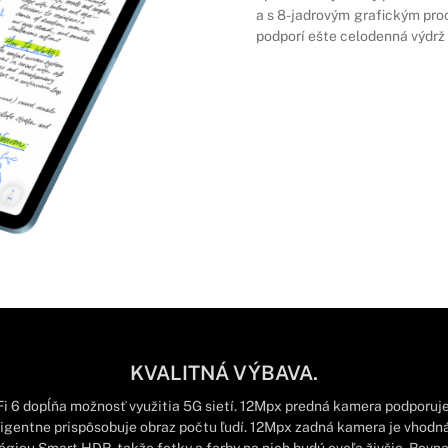
a s 8-jadrovým grafickým proc
podporí ešte celodenná výdrž 
KVALITNÁ VÝBAVA.
Fi 6 dopĺňa možnosť využitia 5G sietí. 12Mpx predná kamera podporuj
eligentne prispôsobuje obraz počtu ľudí. 12Mpx zadná kamera je vhodná