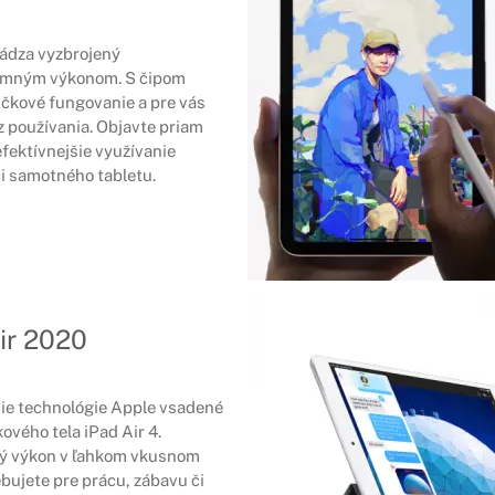
hádza vyzbrojený
romným výkonom. S čipom
čkové fungovanie a pre vás
 z používania. Objavte priam
efektívnejšie využívanie
či samotného tabletu.
ir 2020
šie technológie Apple vsadené
ového tela iPad Air 4.
ý výkon v ľahkom vkusnom
rebujete pre prácu, zábavu či