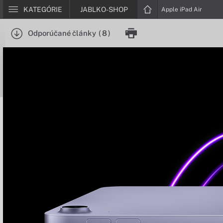
KATEGÓRIE
JABLKO-SHOP
Apple iPad Air
Odporúčané články
(
8
)