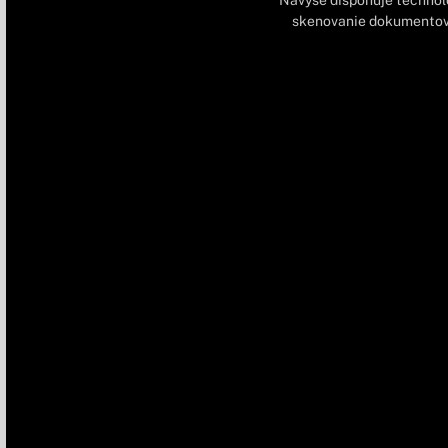
Navyše disponuje technoló
skenovanie dokumentov. 