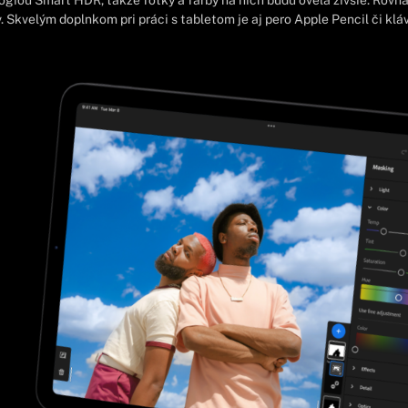
giou Smart HDR, takže fotky a farby na nich budú oveľa živšie. Rovnak
Skvelým doplnkom pri práci s tabletom je aj pero Apple Pencil či kl