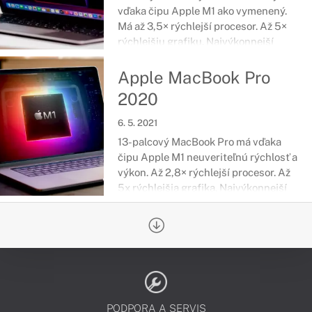
vďaka čipu Apple M1 ako vymenený.
Má až 3,5× rýchlejší procesor. Až 5×
rýchlejšiu grafiku. Najvýkon­nej­ší
Neural Engine, ktorý umožňuje až 9×
rýchlejšie strojové učenie. Najdlhšiu
Apple MacBook Pro
výdrž batérie v histórii MacBooku Air.
2020
A je tichý vďaka dizajnu, ktorý
nepotrebuje ventilátor. Taká obrovská
6. 5. 2021
sila nebola ešte nikdy taká prenosná.
13-palcový MacBook Pro má vďaka
čipu Apple M1 neuveriteľnú rýchlosť a
výkon. Až 2,8× rýchlejší procesor. Až
5x rýchlejšia grafika. Najvýkon­nej­ší
Neural Engine, ktorý umožňuje až 11×
rýchlejšie strojové učenie.
PODPORA A SERVIS