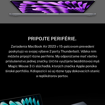
PRIPOJTE PERIFÉRIE.
Zariadenia MacBook Air 2023 v 15-palcovom prevedení
poskytujú vo svojej výbave 2 porty Thunderbolt. Vďaka nim
môžete pripojiť rôzne periférie. My odporúčame mať všetko
príslušenstvo jednej značky. Určite využijete
bezdrôtovoú myš
Magic Mouse 3
či
slúchadlá, ktorých značka Apple ponúka
široké portfólio.
Kdispozícii sú aj
rôzne typy dokovacích staníc
a replikátorov portov.