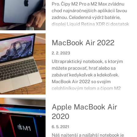
Pro. Čipy M2 Pro a M2 Max zvládnu
chod najnáročnejších aplikácií ľavou
zadnou. Celodenná výdrž batérie,
displej Liquid Retina XDR či dostatok
portov pre pripojenie rôznych
periférii - to všetko vám zabezpečí
MacBook Air 2022
podstatne vyššiu efektivitu. Doprajte
si MacBook Pro a získajte
2. 2. 2023
profesionálny výkon, ktorý vám otvorí
Ultrapraktický notebook, s ktorým
možnosti, o ktorých sa vám doteraz
môžete pracovať, hrať alebo sa
ani nesnívalo.
zabávať kedykoľvek a kdekoľvek.
MacBook Air 2022 so svojím
celohliníkovým telom a čipom M2
ďalšej generácie sa postará o rýchlu a
úspornú prevádzku. Batéria vydrží až
Apple MacBook Air
18 hodín používania a Liquid Retina
2020
displej prinesie žiarivé farby, ktoré si
zamilujete hneď na prvý pohľad.
6. 5. 2021
Náš najtenší a najľahší notebook je