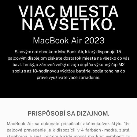
VIAC MIESTA
NA VŠETKO.
MacBook Air 2023
S novým notebookom MacBook Air, ktorý disponuje 15-
palcovým displejom získate dostatok miesta na všetko čo vás
baví. Tenký, a zároveň veľký dizajn dopĺňa výkonný čip M2
spolu s až 18-hodinovou výdržou batérie, podľa toho na čo
práve využívate vaše zariadenie.
PRISPÔSOBÍ SA DIZAJNOM.
MacBook Air sa dokonale prispôsobí akémukoľvek štýlu. 15-
palcové prevedenie je k dispozícii v 4 farbách - modrá, zlatá,
strieborná a sivá, pričom každý model má kryt vyrobený zo