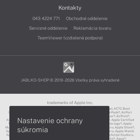
Kontakty
043 4224 771
Obchodné oddelenie
Servisné oddelenie
Reklamácia tovaru
TeamViewer (vzdialená podpora)
JABLKO-SHOP © 2019 - 2026 Všetky práva vyhradené
trademarks of Apple Inc.
3D Touch®, .Mac℠, ACOT2℠, ACOT℠ (Apple Classrooms of Tomorrow), ACTC Boot
Camp℠, AirDrop®, AirMac®, AirPlay Logo™, AirPlay®, AirPods Pro™, AirPods®, AirPort
Express®, AirPort Extreme®, AirPort Time Capsule®, AirPort®, AirPower®, AirPrint®,
Nastavenie ochrany
AirTunes™, Animoji®, Aperture®, App Nap®, App Store®, Apple CarPlay®, Apple Certified
Trainer℠, Apple Cinema Display®, Apple Consultants Network℠, Apple logo®, Apple
súkromia
Music®, Apple News®, Apple Pay®, Apple Pencil®, Apple Remote Desktop™, Apple Store®,
Apple Studio Display™, Apple TV®, Apple Wallet™, Apple Watch Edition™, Apple Watch
Sport™, Apple Watch®, Apple®, Apple®, AppleCare®, AppleLink™, AppleScript Studio™,
AppleScript®, AppleShare®, AppleTalk®, AppleVision™, AppleWorks®, Aqua®,