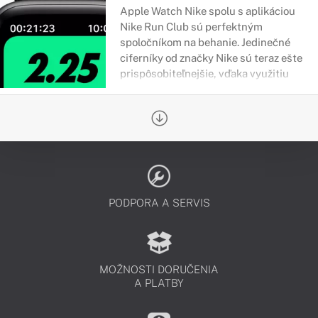
Apple Watch Nike spolu s aplikáciou
Nike Run Club sú perfektným
spoločníkom na behanie. Jedinečné
ciferníky od značky Nike sú teraz ešte
prispôsobiteľnejšie, vďaka využitiu
rôznych modulárnych komplikácií.
PODPORA A SERVIS
MOŽNOSTI DORUČENIA
A PLATBY