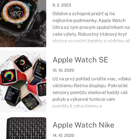
prevedení a zlaďte k nim remienok,
9. 2. 2023
ktorý sa vám páči.
Odolné a schopné prežiť aj tie
najhoršie podmienky. Apple Watch
Ultra sú tým pravým spoločníkom na
vaše výlety. Robustný titánový kryt
skrýva vo vnútri batériu s výdržou až
36-hodín a nesklame ani
dvojfrekvenčné GPS. Žite športom
Apple Watch SE
naplno a vychutnajte si každý zážitok
v horách s množstvom zaujímavých
15. 10. 2020
funkcií.
Už na prvý pohľad uvidíte viac, vďaka
väčšiemu Retina displeju. Pokročilé
senzory pomôžu sledovať každý váš
pohyb a výkonné funkcie vám
pomôžu k zdravšiemu a
bezpečnejšiemu životnému štýlu. S
Apple Watch SE získate oveľa viac
Apple Watch Nike
ako čakáte.
14. 10. 2020