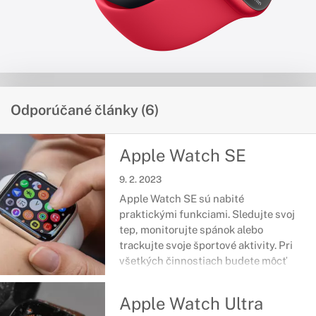
Odporúčané články (6)
Apple Watch SE
9. 2. 2023
Apple Watch SE sú nabité
praktickými funkciami. Sledujte svoj
tep, monitorujte spánok alebo
trackujte svoje športové aktivity. Pri
všetkých činnostiach budete môcť
zostať v kontakte, a zároveň sa
naplno venovať tomu čo práve robíte.
Apple Watch Ultra
Vyberte si z troch farebných