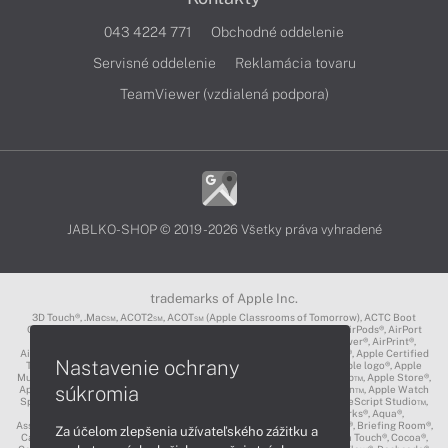
043 4224 771
Obchodné oddelenie
Servisné oddelenie
Reklamácia tovaru
TeamViewer (vzdialená podpora)
JABLKO-SHOP © 2019 - 2026 Všetky práva vyhradené
trademarks of Apple Inc.
3D Touch®, .Mac℠, ACOT2℠, ACOT℠ (Apple Classrooms of Tomorrow), ACTC Boot
Camp℠, AirDrop®, AirMac®, AirPlay Logo™, AirPlay®, AirPods Pro™, AirPods®, AirPort
Express®, AirPort Extreme®, AirPort Time Capsule®, AirPort®, AirPower®, AirPrint®,
AirTunes™, Animoji®, Aperture®, App Nap®, App Store®, Apple CarPlay®, Apple Certified
Nastavenie ochrany
Trainer℠, Apple Cinema Display®, Apple Consultants Network℠, Apple logo®, Apple
Music®, Apple News®, Apple Pay®, Apple Pencil®, Apple Remote Desktop™, Apple Store®,
súkromia
Apple Studio Display™, Apple TV®, Apple Wallet™, Apple Watch Edition™, Apple Watch
Sport™, Apple Watch®, Apple®, Apple®, AppleCare®, AppleLink™, AppleScript Studio™,
AppleScript®, AppleShare®, AppleTalk®, AppleVision™, AppleWorks®, Aqua®,
AssistiveTouch®, Back to My Mac®, Bonjour logo®, Bonjour®, Boot Camp®, Briefing Room®,
Za účelom zlepšenia užívateľského zážitku a
Carbon®, CareKit®, CarPlay®, Cinema Tools™, Claris®, CloudKit®, Cocoa Touch®, Cocoa®,