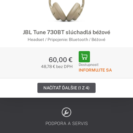
JBL Tune 730BT slúchadlá béžové
Headset / Pripojenie: Bluetooth / Béžové
60,00 €
Dostupnosť:
48,78 € bez DPH
INFORMUJTE SA
NAČÍTAŤ ĎALŠIE (1 Z 4)
PODPORA A SERVIS