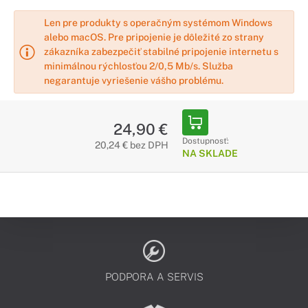
Len pre produkty s operačným systémom Windows
alebo macOS. Pre pripojenie je dôležité zo strany
zákazníka zabezpečiť stabilné pripojenie internetu s
minimálnou rýchlosťou 2/0,5 Mb/s. Služba
negarantuje vyriešenie vášho problému.
24,90 €
Dostupnosť:
20,24 € bez DPH
NA SKLADE
PODPORA A SERVIS