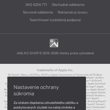
043 4224 771
Obchodné oddelenie
Servisné oddelenie
Reklamácia tovaru
TeamViewer (vzdialená podpora)
JABLKO-SHOP © 2019 - 2026 Všetky práva vyhradené
trademarks of Apple Inc.
3D Touch®, .Mac℠, ACOT2℠, ACOT℠ (Apple Classrooms of Tomorrow), ACTC Boot
Camp℠, AirDrop®, AirMac®, AirPlay Logo™, AirPlay®, AirPods Pro™, AirPods®, AirPort
Express®, AirPort Extreme®, AirPort Time Capsule®, AirPort®, AirPower®, AirPrint®,
AirTunes™, Animoji®, Aperture®, App Nap®, App Store®, Apple CarPlay®, Apple Certified
Nastavenie ochrany
Trainer℠, Apple Cinema Display®, Apple Consultants Network℠, Apple logo®, Apple
Music®, Apple News®, Apple Pay®, Apple Pencil®, Apple Remote Desktop™, Apple Store®,
súkromia
Apple Studio Display™, Apple TV®, Apple Wallet™, Apple Watch Edition™, Apple Watch
Sport™, Apple Watch®, Apple®, Apple®, AppleCare®, AppleLink™, AppleScript Studio™,
AppleScript®, AppleShare®, AppleTalk®, AppleVision™, AppleWorks®, Aqua®,
AssistiveTouch®, Back to My Mac®, Bonjour logo®, Bonjour®, Boot Camp®, Briefing Room®,
Za účelom zlepšenia užívateľského zážitku a
Carbon®, CareKit®, CarPlay®, Cinema Tools™, Claris®, CloudKit®, Cocoa Touch®, Cocoa®,
poskytovaných služieb na našej stránke a
ColorSync logo®, ColorSync®, Complete My Album®, CORE ML®, Cover Flow®, Dashcode®,