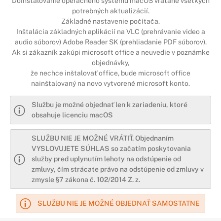
Doinštalovanie operačného systému macOS vrátane všetkých
potrebných aktualizácií.
Základné nastavenie počítača.
Inštalácia základných aplikácií na VLC (prehrávanie video a
audio súborov) Adobe Reader SK (prehliadanie PDF súborov).
Ak si zákazník zakúpi microsoft office a neuvedie v poznámke
objedná
vky
,
že nechce inštalovať office, bude microsoft office
nainštalovaný
na novo vytvorené
microsoft konto.
Službu je možné objednať len k zariadeniu, ktoré
obsahuje licenciu macOS
SLUŽBU NIE JE MOŽNÉ VRÁTIŤ. Objednaním
VYSLOVUJETE SÚHLAS so začatím poskytovania
služby pred uplynutím lehoty na odstúpenie od
zmluvy, čím strácate právo na odstúpenie od zmluvy v
zmysle §7 zákona č. 102/2014 Z. z.
SLUŽBU NIE JE MOŽNÉ OBJEDNAŤ SAMOSTATNE