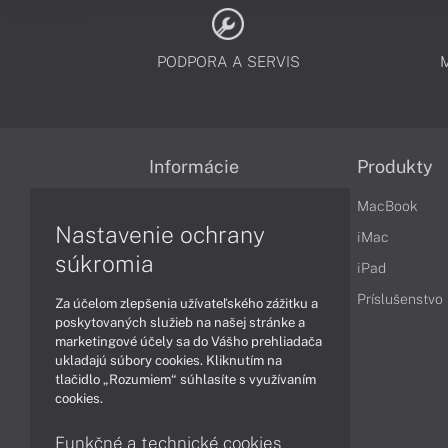
PODPORA A SERVIS
Informácie
Produkty
Obchodné podmienky
MacBook
Nastavenie ochrany
Reklamačné podmienky
iMac
súkromia
Ochrana osobných údajov
iPad
Vrátenie tovaru
Príslušenstvo
Za účelom zlepšenia užívateľského zážitku a
poskytovaných služieb na našej stránke a
Vyhlásenie o prístupnosti
marketingové účely sa do Vášho prehliadača
ukladajú súbory cookies. Kliknutím na
Cookies
tlačidlo „Rozumiem“ súhlasíte s využívaním
cookies.
Funkčné a technické cookies