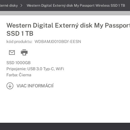
terné disky
Western Digital Externý disk My Passport Wireless SSD 1 TB
Western Digital Externý disk My Passpor
SSD 1 TB
kód produktu:
WDBAMJ0010BGY-EESN
SSD 1000GB
Pripojenie: USB 3.0 Typ-C, WiFi
Farba: Čierna
VIAC INFORMÁCIÍ