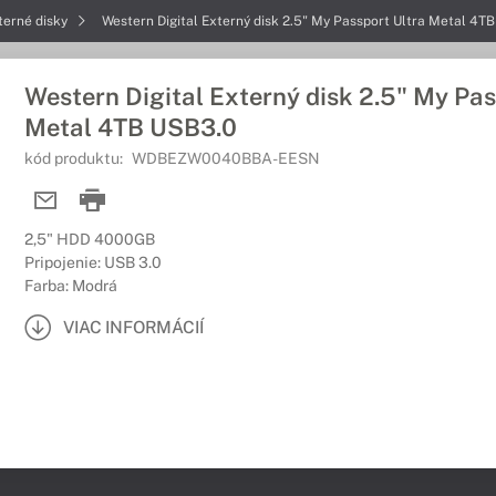
terné disky
Western Digital Externý disk 2.5" My Passport Ultra Metal 4T
Western Digital Externý disk 2.5" My Pas
Metal 4TB USB3.0
kód produktu:
WDBEZW0040BBA-EESN
2,5" HDD 4000GB
Pripojenie: USB 3.0
Farba: Modrá
VIAC INFORMÁCIÍ