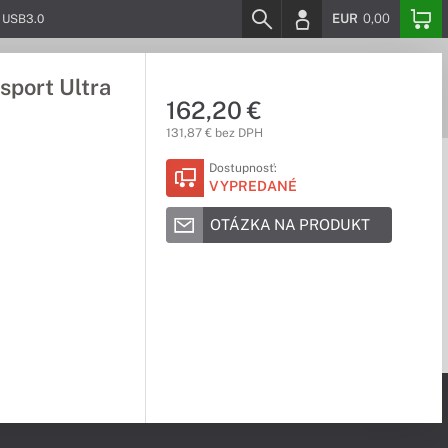
EUR
0,00
B USB3.0
sport Ultra
162,20 €
131,87 € bez DPH
Dostupnosť:
VYPREDANÉ
OTÁZKA NA PRODUKT