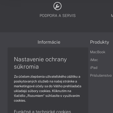
PODPORA A SERVIS
Informácie
Produkty
Obchodné podmienky
MacBook
Nastavenie ochrany
Reklamačné podmienky
iMac
súkromia
Ochrana osobných údajov
iPad
Vrátenie tovaru
Príslušenstvo
Za účelom zlepšenia užívateľského zážitku a
poskytovaných služieb na našej stránke a
Vyhlásenie o prístupnosti
marketingové účely sa do Vášho prehliadača
ukladajú súbory cookies. Kliknutím na
Cookies
tlačidlo „Rozumiem“ súhlasíte s využívaním
cookies.
Funkčné a technické cookies