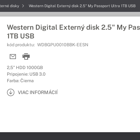
terné disky
Western Digital Externý disk 2.5" My Passport Ultra 1TB USB
Western Digital Externý disk 2.5" My Pas
1TB USB
kód produktu:
WDBGPU0010BBK-EESN
2,5" HDD 1000GB
Pripojenie: USB 3.0
Farba: Čierna
VIAC INFORMÁCIÍ