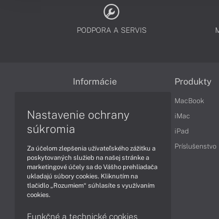
PODPORA A SERVIS
Informácie
Produkty
Obchodné podmienky
MacBook
Nastavenie ochrany
Reklamačné podmienky
iMac
súkromia
Ochrana osobných údajov
iPad
Vrátenie tovaru
Príslušenstvo
Za účelom zlepšenia užívateľského zážitku a
poskytovaných služieb na našej stránke a
Vyhlásenie o prístupnosti
marketingové účely sa do Vášho prehliadača
ukladajú súbory cookies. Kliknutím na
Cookies
tlačidlo „Rozumiem“ súhlasíte s využívaním
cookies.
Funkčné a technické cookies