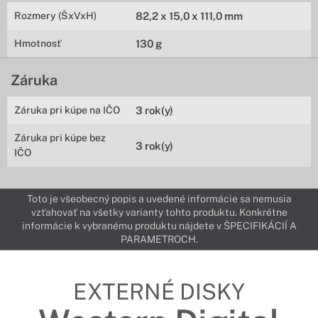
Rozmery (ŠxVxH)
82,2 x 15,0 x 111,0 mm
Hmotnosť
130 g
Záruka
Záruka pri kúpe na IČO
3 rok(y)
Záruka pri kúpe bez
3 rok(y)
IČO
Toto je všeobecný popis a uvedené informácie sa nemusia
vzťahovať na všetky varianty tohto produktu. Konkrétne
informácie k vybranému produktu nájdete v ŠPECIFIKÁCIÍ A
PARAMETROCH.
EXTERNÉ DISKY