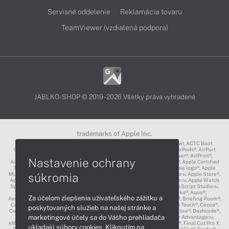
Servisné oddelenie
Reklamácia tovaru
TeamViewer (vzdialená podpora)
JABLKO-SHOP © 2019 - 2026 Všetky práva vyhradené
trademarks of Apple Inc.
3D Touch®, .Mac℠, ACOT2℠, ACOT℠ (Apple Classrooms of Tomorrow), ACTC Boot
Camp℠, AirDrop®, AirMac®, AirPlay Logo™, AirPlay®, AirPods Pro™, AirPods®, AirPort
Express®, AirPort Extreme®, AirPort Time Capsule®, AirPort®, AirPower®, AirPrint®,
Nastavenie ochrany
AirTunes™, Animoji®, Aperture®, App Nap®, App Store®, Apple CarPlay®, Apple Certified
Trainer℠, Apple Cinema Display®, Apple Consultants Network℠, Apple logo®, Apple
súkromia
Music®, Apple News®, Apple Pay®, Apple Pencil®, Apple Remote Desktop™, Apple Store®,
Apple Studio Display™, Apple TV®, Apple Wallet™, Apple Watch Edition™, Apple Watch
Sport™, Apple Watch®, Apple®, Apple®, AppleCare®, AppleLink™, AppleScript Studio™,
AppleScript®, AppleShare®, AppleTalk®, AppleVision™, AppleWorks®, Aqua®,
Za účelom zlepšenia užívateľského zážitku a
AssistiveTouch®, Back to My Mac®, Bonjour logo®, Bonjour®, Boot Camp®, Briefing Room®,
Carbon®, CareKit®, CarPlay®, Cinema Tools™, Claris®, CloudKit®, Cocoa Touch®, Cocoa®,
poskytovaných služieb na našej stránke a
ColorSync logo®, ColorSync®, Complete My Album®, CORE ML®, Cover Flow®, Dashcode®,
marketingové účely sa do Vášho prehliadača
Digital Crown®, DVD Studio Pro®, DVD@CCESS™, EarPods®, Educator Advantage™,
eMac™, EtherTalk™, Exposé®, Face ID®, FaceTime®, FairPlay®, FileVault®, Final Cut Pro X:
ukladajú súbory cookies. Kliknutím na