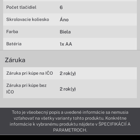
Počet tlačidiel
6
Skrolovacie koliesko
Áno
Farba
Biela
Batéria
1x AA
Záruka
Záruka pri kúpe na IČO
2 rok(y)
Záruka pri kúpe bez
2 rok(y)
IČO
Toto je všeobecný popis a uvedené informácie sa nemusia
vzťahovať na všetky varianty tohto produktu. Konkrétne
informácie k vybranému produktu nájdete v ŠPECIFIKÁCIÍ A
PARAMETROCH.