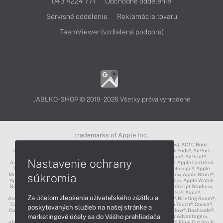
043 4224 771
Obchodné oddelenie
Servisné oddelenie
Reklamácia tovaru
TeamViewer (vzdialená podpora)
JABLKO-SHOP © 2019 - 2026 Všetky práva vyhradené
trademarks of Apple Inc.
3D Touch®, .Mac℠, ACOT2℠, ACOT℠ (Apple Classrooms of Tomorrow), ACTC Boot
Camp℠, AirDrop®, AirMac®, AirPlay Logo™, AirPlay®, AirPods Pro™, AirPods®, AirPort
Express®, AirPort Extreme®, AirPort Time Capsule®, AirPort®, AirPower®, AirPrint®,
Nastavenie ochrany
AirTunes™, Animoji®, Aperture®, App Nap®, App Store®, Apple CarPlay®, Apple Certified
Trainer℠, Apple Cinema Display®, Apple Consultants Network℠, Apple logo®, Apple
Music®, Apple News®, Apple Pay®, Apple Pencil®, Apple Remote Desktop™, Apple Store®,
súkromia
Apple Studio Display™, Apple TV®, Apple Wallet™, Apple Watch Edition™, Apple Watch
Sport™, Apple Watch®, Apple®, Apple®, AppleCare®, AppleLink™, AppleScript Studio™,
AppleScript®, AppleShare®, AppleTalk®, AppleVision™, AppleWorks®, Aqua®,
Za účelom zlepšenia užívateľského zážitku a
AssistiveTouch®, Back to My Mac®, Bonjour logo®, Bonjour®, Boot Camp®, Briefing Room®,
Carbon®, CareKit®, CarPlay®, Cinema Tools™, Claris®, CloudKit®, Cocoa Touch®, Cocoa®,
poskytovaných služieb na našej stránke a
ColorSync logo®, ColorSync®, Complete My Album®, CORE ML®, Cover Flow®, Dashcode®,
marketingové účely sa do Vášho prehliadača
Digital Crown®, DVD Studio Pro®, DVD@CCESS™, EarPods®, Educator Advantage™,
eMac™, EtherTalk™, Exposé®, Face ID®, FaceTime®, FairPlay®, FileVault®, Final Cut Pro X: