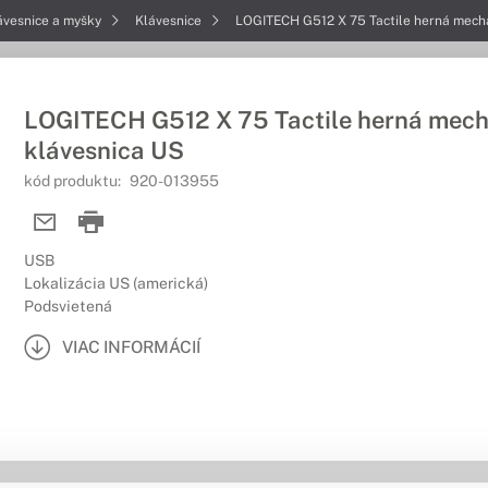
ávesnice a myšky
Klávesnice
LOGITECH G512 X 75 Tactile herná mech
LOGITECH G512 X 75 Tactile herná mec
klávesnica US
kód produktu:
920-013955
USB
Lokalizácia US (americká)
Podsvietená
VIAC INFORMÁCIÍ