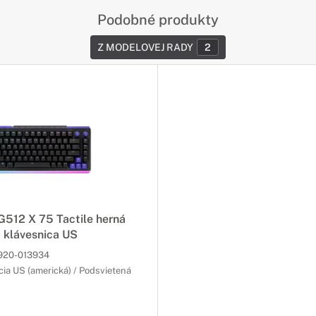
Podobné produkty
Z MODELOVEJ RADY
2
512 X 75 Tactile herná
 klávesnica US
920-013934
cia US (americká) / Podsvietená