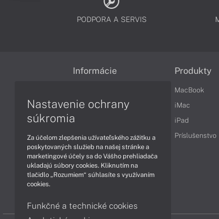
PODPORA A SERVIS
Informácie
Produkty
Obchodné podmienky
MacBook
Nastavenie ochrany
Reklamačné podmienky
iMac
súkromia
Ochrana osobných údajov
iPad
Vrátenie tovaru
Príslušenstvo
Za účelom zlepšenia užívateľského zážitku a
poskytovaných služieb na našej stránke a
Vyhlásenie o prístupnosti
marketingové účely sa do Vášho prehliadača
ukladajú súbory cookies. Kliknutím na
Cookies
tlačidlo „Rozumiem“ súhlasíte s využívaním
cookies.
Funkčné a technické cookies