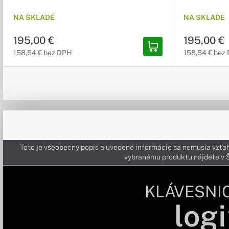
NA SKLADE
NA SKLADE
195,00 €
195,00 €
158,54 € bez DPH
158,54 € bez
Toto je všeobecný popis a uvedené informácie sa nemusia vzťah
vybranému produktu nájdete 
KLÁVESNI
logi