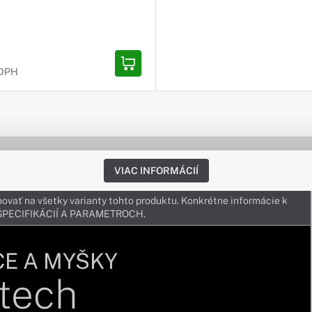
 DPH
VIAC INFORMÁCIÍ
ovať na všetky varianty tohto produktu. Konkrétne informácie k
v ŠPECIFIKÁCIÍ A PARAMETROCH.
CE A MYŠKY
tech