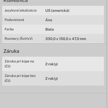
Klávesnica
Jazyková lokalizácia
US (americká)
Podsvietená
Áno
Farba
Biela
Rozmery (ŠxHxV)
330,0 x 150,0 x 47,0 mm
Záruka
Záruka pri kúpe na
2 rok(y)
IČO
Záruka pri kúpe bez
2 rok(y)
IČO