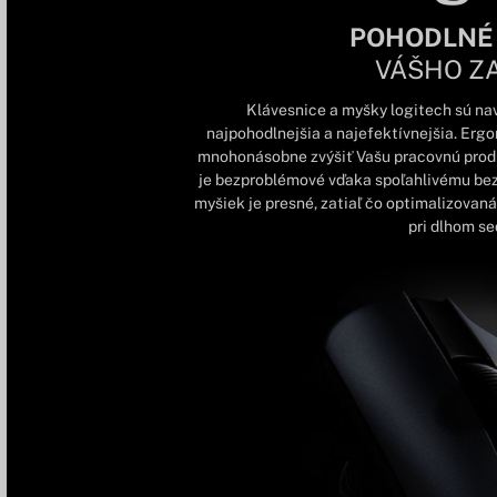
POHODLNÉ
VÁŠHO Z
Klávesnice a myšky logitech sú nav
najpohodlnejšia a najefektívnejšia. Erg
mnohonásobne zvýšiť Vašu pracovnú produk
je bezproblémové vďaka spoľahlivému be
myšiek je presné, zatiaľ čo optimalizovaná 
pri dlhom sed