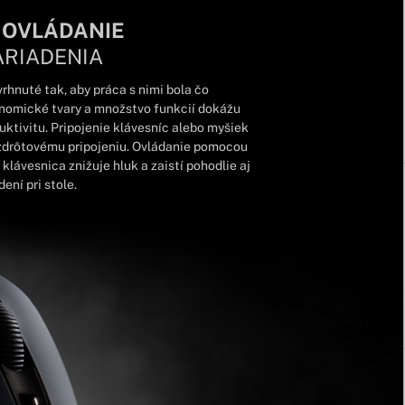
 OVLÁDANIE
ARIADENIA
rhnuté tak, aby práca s nimi bola čo
onomické tvary a množstvo funkcií dokážu
tivitu. Pripojenie klávesníc alebo myšiek
zdrôtovému pripojeniu. Ovládanie pomocou
klávesnica znižuje hluk a zaistí pohodlie aj
ení pri stole.