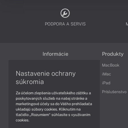
PODPORA A SERVIS
Informácie
Produkty
Obchodné podmienky
MacBook
Nastavenie ochrany
Reklamačné podmienky
iMac
súkromia
Ochrana osobných údajov
iPad
Vrátenie tovaru
Príslušenstvo
Za účelom zlepšenia užívateľského zážitku a
poskytovaných služieb na našej stránke a
Vyhlásenie o prístupnosti
marketingové účely sa do Vášho prehliadača
ukladajú súbory cookies. Kliknutím na
Cookies
tlačidlo „Rozumiem“ súhlasíte s využívaním
cookies.