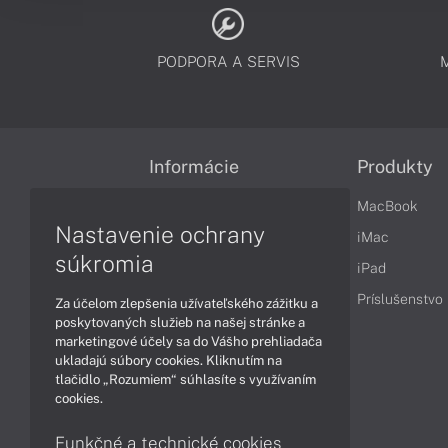
PODPORA A SERVIS
Informácie
Produkty
Obchodné podmienky
MacBook
Nastavenie ochrany
Reklamačné podmienky
iMac
súkromia
Ochrana osobných údajov
iPad
Vrátenie tovaru
Príslušenstvo
Za účelom zlepšenia užívateľského zážitku a
poskytovaných služieb na našej stránke a
Vyhlásenie o prístupnosti
marketingové účely sa do Vášho prehliadača
ukladajú súbory cookies. Kliknutím na
Cookies
tlačidlo „Rozumiem“ súhlasíte s využívaním
cookies.
Funkčné a technické cookies