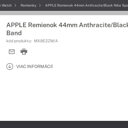
e Watch
Remienky
APPLE Remienok 44mm Anthracite/Black Nike Spo
APPLE Remienok 44mm Anthracite/Black
Band
kód produktu:
MX8E2ZM/A
VIAC INFORMÁCIÍ