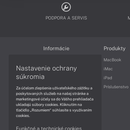
PODPORA A SERVIS
Informácie
Produkty
Obchodné podmienky
MacBook
Nastavenie ochrany
Reklamačné podmienky
iMac
súkromia
Ochrana osobných údajov
iPad
Vrátenie tovaru
Príslušenstvo
Za účelom zlepšenia užívateľského zážitku a
poskytovaných služieb na našej stránke a
Vyhlásenie o prístupnosti
marketingové účely sa do Vášho prehliadača
ukladajú súbory cookies. Kliknutím na
Cookies
tlačidlo „Rozumiem“ súhlasíte s využívaním
cookies.
Funkčné a technické cookies