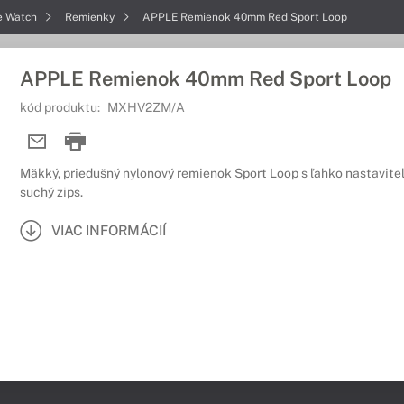
e Watch
Remienky
APPLE Remienok 40mm Red Sport Loop
APPLE Remienok 40mm Red Sport Loop
kód produktu:
MXHV2ZM/A
Mäkký, priedušný nylonový remienok Sport Loop s ľahko nastavit
suchý zips.
VIAC INFORMÁCIÍ