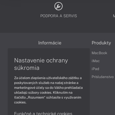
PODPORA A SERVIS
Informácie
Produkty
Obchodné podmienky
MacBook
Nastavenie ochrany
Reklamačné podmienky
iMac
súkromia
Ochrana osobných údajov
iPad
Vrátenie tovaru
Príslušenstvo
Za účelom zlepšenia užívateľského zážitku a
poskytovaných služieb na našej stránke a
Vyhlásenie o prístupnosti
marketingové účely sa do Vášho prehliadača
ukladajú súbory cookies. Kliknutím na
Cookies
tlačidlo „Rozumiem“ súhlasíte s využívaním
cookies.
Funkčné a technické cookies