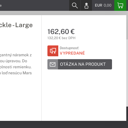
EUR
0,00
e
le - Large
162,60 €
132,20 € bez DPH
Dostupnosť:
VYPREDANÉ
egantný náramok z
vou úpravou. Do
OTÁZKA NA PRODUKT
dolnosti remienku.
u loď nesúcu Mars