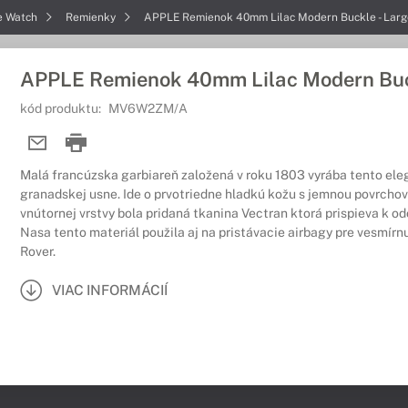
e Watch
Remienky
APPLE Remienok 40mm Lilac Modern Buckle - Larg
APPLE Remienok 40mm Lilac Modern Buck
kód produktu:
MV6W2ZM/A
Malá francúzska garbiareň založená v roku 1803 vyrába tento el
granadskej usne. Ide o prvotriedne hladkú kožu s jemnou povrcho
vnútornej vrstvy bola pridaná tkanina Vectran ktorá prispieva k o
Nasa tento materiál použila aj na pristávacie airbagy pre vesmírn
Rover.
VIAC INFORMÁCIÍ