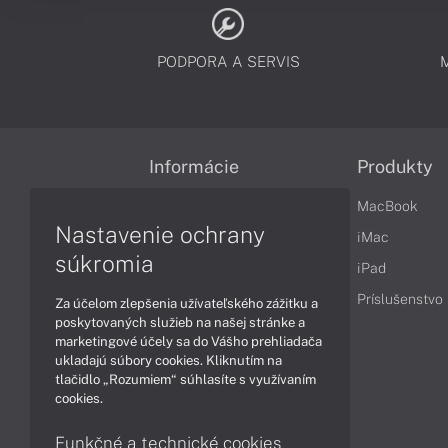
PODPORA A SERVIS
Informácie
Produkty
Obchodné podmienky
MacBook
Nastavenie ochrany
Reklamačné podmienky
iMac
súkromia
Ochrana osobných údajov
iPad
Vrátenie tovaru
Príslušenstvo
Za účelom zlepšenia užívateľského zážitku a
poskytovaných služieb na našej stránke a
Vyhlásenie o prístupnosti
marketingové účely sa do Vášho prehliadača
ukladajú súbory cookies. Kliknutím na
Cookies
tlačidlo „Rozumiem“ súhlasíte s využívaním
cookies.
Funkčné a technické cookies