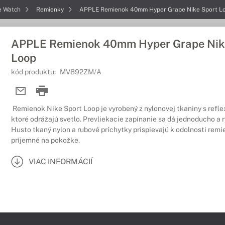
e Watch
Remienky
APPLE Remienok 40mm Hyper Grape Nike Sport L
APPLE Remienok 40mm Hyper Grape Nik
Loop
kód produktu:
MV892ZM/A
Remienok Nike Sport Loop je vyrobený z nylonovej tkaniny s refle
ktoré odrážajú svetlo. Prevliekacie zapínanie sa dá jednoducho a r
Husto tkaný nylon a rubové príchytky prispievajú k odolnosti remi
príjemné na pokožke.
VIAC INFORMÁCIÍ