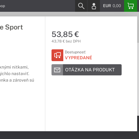
EUR
0,00
oop
e Sport
53,85 €
43,78 € bez DPH
Dostupnosť:
VYPREDANÉ
xnými nitkami,
OTÁZKA NA PRODUKT
ýchlo nastaviť.
enka a zároveň sú