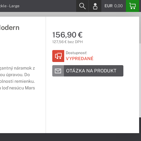
EUR
0,00
le - Large
Modern
156,90 €
127,56 € bez DPH
Dostupnosť:
VYPREDANÉ
egantný náramok z
OTÁZKA NA PRODUKT
vou úpravou. Do
dolnosti remienku.
u loď nesúcu Mars