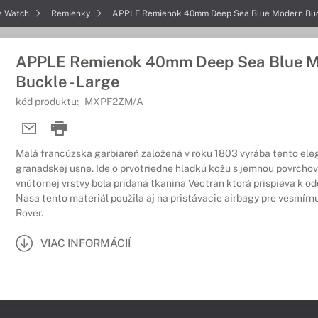
e Watch
Remienky
APPLE Remienok 40mm Deep Sea Blue Modern Buck
APPLE Remienok 40mm Deep Sea Blue 
Buckle - Large
kód produktu:
MXPF2ZM/A
Malá francúzska garbiareň založená v roku 1803 vyrába tento el
granadskej usne. Ide o prvotriedne hladkú kožu s jemnou povrcho
vnútornej vrstvy bola pridaná tkanina Vectran ktorá prispieva k o
Nasa tento materiál použila aj na pristávacie airbagy pre vesmírn
Rover.
VIAC INFORMÁCIÍ