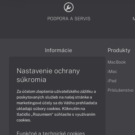
PODPORA A SERVIS
Informácie
Produkty
Obchodné podmienky
MacBook
Nastavenie ochrany
Reklamačné podmienky
iMac
súkromia
Ochrana osobných údajov
iPad
Vrátenie tovaru
Príslušenstvo
Za účelom zlepšenia užívateľského zážitku a
poskytovaných služieb na našej stránke a
Vyhlásenie o prístupnosti
marketingové účely sa do Vášho prehliadača
ukladajú súbory cookies. Kliknutím na
Cookies
tlačidlo „Rozumiem“ súhlasíte s využívaním
cookies.
Funkčné a technické cookies