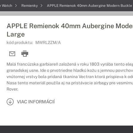
e Watch
Remienky
APPLE Remienok 40mm Aubergine Modern Buckle -
APPLE Remienok 40mm Aubergine Modern
Large
kód produktu:
MWRL2ZM/A
Malá francúzska garbiareň založená v roku 1803 vyrába tento el
granadskej usne. Ide o prvotriedne hladkú kožu s jemnou povrcho
vnútornej vrstvy bola pridaná tkanina Vectran ktorá prispieva k o
Nasa tento materiál použila aj na pristávacie airbagy pre vesmírn
Rover.
VIAC INFORMÁCIÍ