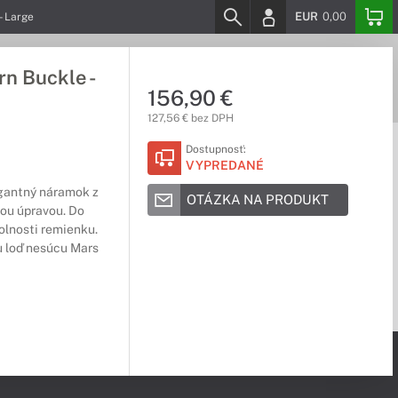
EUR
0,00
 Large
 Buckle -
156,90 €
127,56 € bez DPH
Dostupnosť:
VYPREDANÉ
egantný náramok z
OTÁZKA NA PRODUKT
vou úpravou. Do
dolnosti remienku.
u loď nesúcu Mars