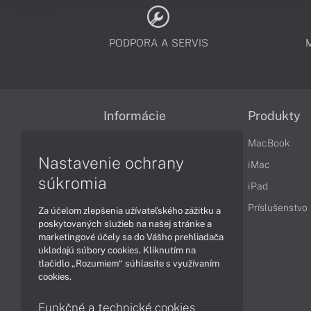
PODPORA A SERVIS
Informácie
Produkty
Obchodné podmienky
MacBook
Nastavenie ochrany
Reklamačné podmienky
iMac
súkromia
Ochrana osobných údajov
iPad
Vrátenie tovaru
Príslušenstvo
Za účelom zlepšenia užívateľského zážitku a
poskytovaných služieb na našej stránke a
Vyhlásenie o prístupnosti
marketingové účely sa do Vášho prehliadača
ukladajú súbory cookies. Kliknutím na
Cookies
tlačidlo „Rozumiem“ súhlasíte s využívaním
cookies.
Funkčné a technické cookies