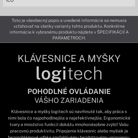
IČO
Toto je všeobecný popis a uvedené informácie sa nemusia
vzťahovať na všetky varianty tohto produktu. Konkrétne
informácie k vybranému produktu nájdete v ŠPECIFIKÁCIÍ A
PARAMETROCH.
KLÁVESNICE A MYŠKY
logi
tech
POHODLNÉ OVLÁDANIE
VÁŠHO ZARIADENIA
Klávesnice a myšky logitech sú navrhnuté tak, aby práca s
nimi bola čo najpohodlnejšia a najefektívnejšia. Ergonomické
tvary a množstvo funkcií dokážu mnohonásobne zvýšiť Vašu
pracovnú produktivitu. Pripojenie klávesníc alebo myšiek je
bezproblémové vďaka spoľahlivému bezdrôtovému pripojeniu.