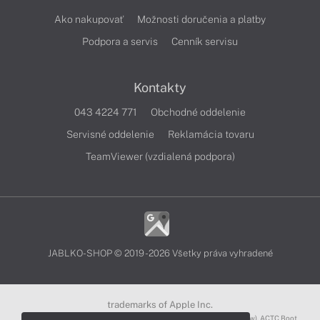
Ako nakupovať
Možnosti doručenia a platby
Podpora a servis
Cenník servisu
Kontakty
043 4224 771
Obchodné oddelenie
Servisné oddelenie
Reklamácia tovaru
TeamViewer (vzdialená podpora)
JABLKO-SHOP © 2019 - 2026 Všetky práva vyhradené
trademarks of Apple Inc.
3D Touch®, .Mac℠, ACOT2℠, ACOT℠ (Apple Classrooms of Tomorrow), ACTC Boot