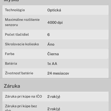
Technológia
Optická
Maximálne rozlíšenie
4000 dpi
senzoru
Počet tlačidiel
6
Skrolovacie koliesko
Áno
Farba
Čierna
Batéria
1x AA
Životnosť batérie
24 mesiacov
Záruka
Záruka pri kúpe na IČO
2 rok(y)
Záruka pri kúpe bez
2 rok(y)