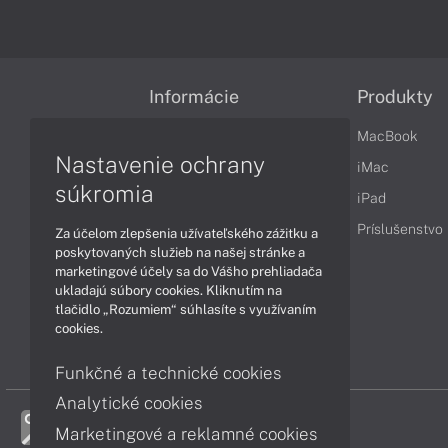
Informácie
Produkty
Obchodné podmienky
MacBook
Nastavenie ochrany
Reklamačné podmienky
iMac
súkromia
Ochrana osobných údajov
iPad
Vrátenie tovaru
Príslušenstvo
Za účelom zlepšenia užívateľského zážitku a
poskytovaných služieb na našej stránke a
Vyhlásenie o prístupnosti
marketingové účely sa do Vášho prehliadača
ukladajú súbory cookies. Kliknutím na
Cookies
tlačidlo „Rozumiem“ súhlasíte s využívaním
cookies.
Funkčné a technické cookies
Analytické cookies
Marketingové a reklamné cookies