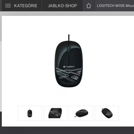
KATEGÓRIE
JABLKO-SHOP
LOGITECH M105 Mou