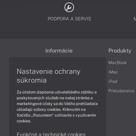
PODPORA A SERVIS
Informácie
Produkty
Obchodné podmienky
MacBook
Nastavenie ochrany
Reklamačné podmienky
iMac
súkromia
Ochrana osobných údajov
iPad
Vrátenie tovaru
Príslušenstvo
Za účelom zlepšenia užívateľského zážitku a
poskytovaných služieb na našej stránke a
Vyhlásenie o prístupnosti
marketingové účely sa do Vášho prehliadača
ukladajú súbory cookies. Kliknutím na
Cookies
tlačidlo „Rozumiem“ súhlasíte s využívaním
cookies.
Funkčné a technické cookies