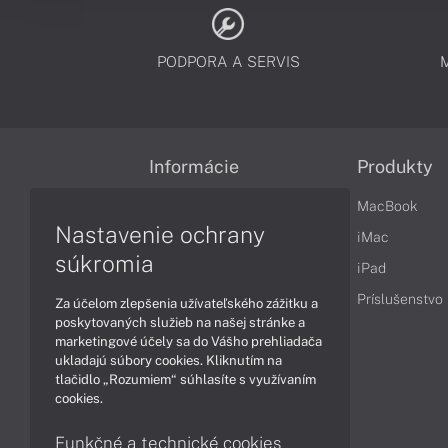
PODPORA A SERVIS
Informácie
Produkty
Obchodné podmienky
MacBook
Nastavenie ochrany
Reklamačné podmienky
iMac
súkromia
Ochrana osobných údajov
iPad
Vrátenie tovaru
Príslušenstvo
Za účelom zlepšenia užívateľského zážitku a
poskytovaných služieb na našej stránke a
Vyhlásenie o prístupnosti
marketingové účely sa do Vášho prehliadača
ukladajú súbory cookies. Kliknutím na
Cookies
tlačidlo „Rozumiem“ súhlasíte s využívaním
cookies.
Funkčné a technické cookies