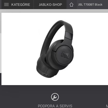
KATEGÓRIE
JABLKO-SHOP
JBL T700BT Black
PODPORA A SERVIS