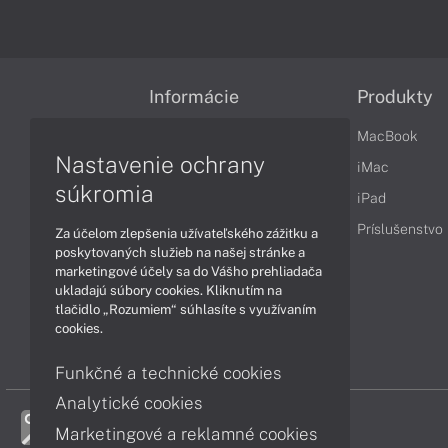
Informácie
Produkty
Obchodné podmienky
MacBook
Nastavenie ochrany
Reklamačné podmienky
iMac
súkromia
Ochrana osobných údajov
iPad
Vrátenie tovaru
Príslušenstvo
Za účelom zlepšenia užívateľského zážitku a
poskytovaných služieb na našej stránke a
Vyhlásenie o prístupnosti
marketingové účely sa do Vášho prehliadača
ukladajú súbory cookies. Kliknutím na
Cookies
tlačidlo „Rozumiem“ súhlasíte s využívaním
cookies.
Funkčné a technické cookies
Analytické cookies
Marketingové a reklamné cookies