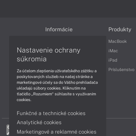
Informácie
Produkty
Obchodné podmienky
MacBook
Nastavenie ochrany
Reklamačné podmienky
iMac
súkromia
Ochrana osobných údajov
iPad
Vrátenie tovaru
Príslušenstvo
Za účelom zlepšenia užívateľského zážitku a
poskytovaných služieb na našej stránke a
Vyhlásenie o prístupnosti
marketingové účely sa do Vášho prehliadača
ukladajú súbory cookies. Kliknutím na
Cookies
tlačidlo „Rozumiem“ súhlasíte s využívaním
cookies.
Funkčné a technické cookies
Analytické cookies
Marketingové a reklamné cookies