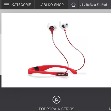
KATEGÓRIE
JABLKO-SHOP
JBL Reflect Fit Red
PODPORA A SERVIS