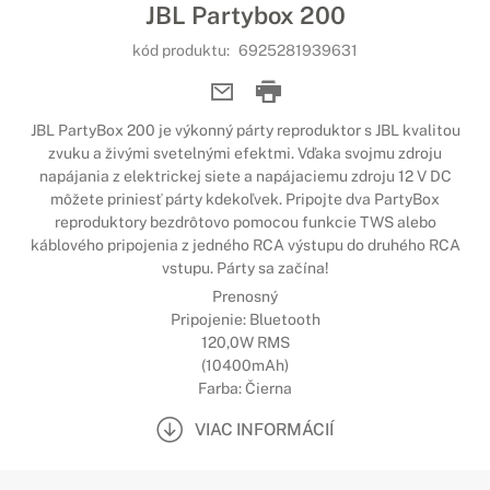
JBL Partybox 200
kód produktu:
6925281939631
JBL PartyBox 200 je výkonný párty reproduktor s JBL kvalitou
zvuku a živými svetelnými efektmi. Vďaka svojmu zdroju
napájania z elektrickej siete a napájaciemu zdroju 12 V DC
môžete priniesť párty kdekoľvek. Pripojte dva PartyBox
reproduktory bezdrôtovo pomocou funkcie TWS alebo
káblového pripojenia z jedného RCA výstupu do druhého RCA
vstupu. Párty sa začína!
Prenosný
Pripojenie: Bluetooth
120,0W RMS
(10400mAh)
Farba: Čierna
VIAC INFORMÁCIÍ