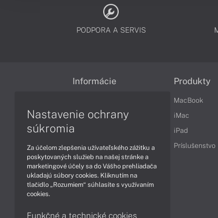
PODPORA A SERVIS
Informácie
Produkty
Obchodné podmienky
MacBook
Nastavenie ochrany
Reklamačné podmienky
iMac
súkromia
Ochrana osobných údajov
iPad
Vrátenie tovaru
Príslušenstvo
Za účelom zlepšenia užívateľského zážitku a
poskytovaných služieb na našej stránke a
Vyhlásenie o prístupnosti
marketingové účely sa do Vášho prehliadača
ukladajú súbory cookies. Kliknutím na
Cookies
tlačidlo „Rozumiem“ súhlasíte s využívaním
cookies.
Funkčné a technické cookies