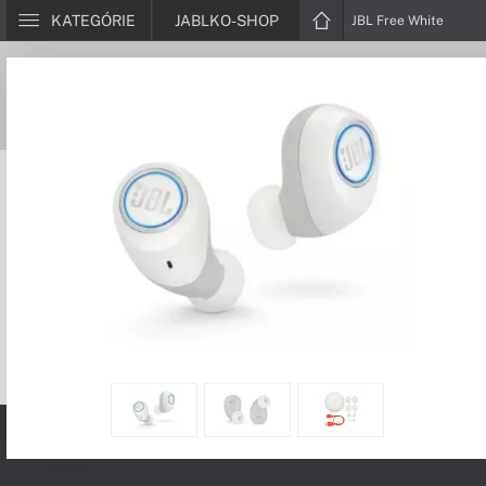
KATEGÓRIE
JABLKO-SHOP
JBL Free White