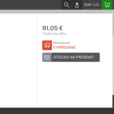
EUR
0,00
91,05 €
74,02 € bez DPH
Dostupnosť:
VYPREDANÉ
OTÁZKA NA PRODUKT