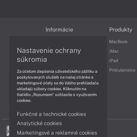
Informácie
Produkty
Obchodné podmienky
MacBook
Nastavenie ochrany
Reklamačné podmienky
iMac
súkromia
Ochrana osobných údajov
iPad
Vrátenie tovaru
Príslušenstvo
Za účelom zlepšenia užívateľského zážitku a
poskytovaných služieb na našej stránke a
Vyhlásenie o prístupnosti
marketingové účely sa do Vášho prehliadača
ukladajú súbory cookies. Kliknutím na
Cookies
tlačidlo „Rozumiem“ súhlasíte s využívaním
cookies.
Funkčné a technické cookies
Analytické cookies
Marketingové a reklamné cookies