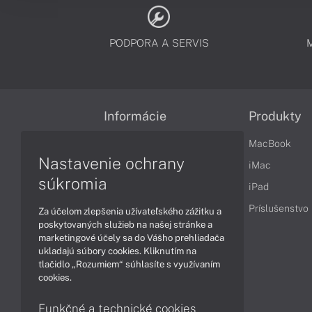
PODPORA A SERVIS
Informácie
Produkty
Obchodné podmienky
MacBook
Nastavenie ochrany
Reklamačné podmienky
iMac
súkromia
Ochrana osobných údajov
iPad
Vrátenie tovaru
Príslušenstvo
Za účelom zlepšenia užívateľského zážitku a
poskytovaných služieb na našej stránke a
Vyhlásenie o prístupnosti
marketingové účely sa do Vášho prehliadača
ukladajú súbory cookies. Kliknutím na
Cookies
tlačidlo „Rozumiem“ súhlasíte s využívaním
cookies.
Funkčné a technické cookies