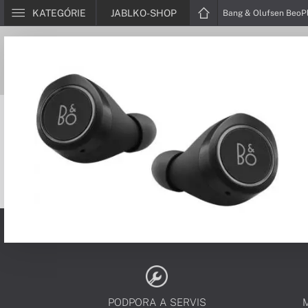
KATEGÓRIE
JABLKO-SHOP
Bang & Olufsen BeoPl
PODPORA A SERVIS