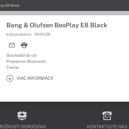
ay E8 Black
Bang & Olufsen BeoPlay E8 Black
kód produktu:
1644128
Slúchadlá do uší
Pripojenie: Bluetooth
Čierne
VIAC INFORMÁCIÍ
MOŽNOSTI DORUČENIA
KONTAKTUJTE NÁS