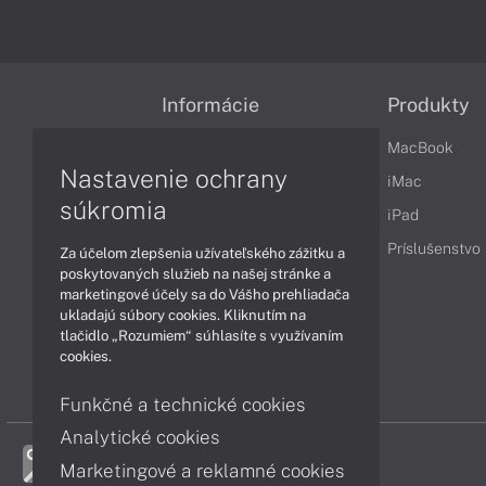
Informácie
Produkty
Obchodné podmienky
MacBook
Nastavenie ochrany
Reklamačné podmienky
iMac
súkromia
Ochrana osobných údajov
iPad
Vrátenie tovaru
Príslušenstvo
Za účelom zlepšenia užívateľského zážitku a
poskytovaných služieb na našej stránke a
Vyhlásenie o prístupnosti
marketingové účely sa do Vášho prehliadača
ukladajú súbory cookies. Kliknutím na
Cookies
tlačidlo „Rozumiem“ súhlasíte s využívaním
cookies.
Funkčné a technické cookies
Analytické cookies
Marketingové a reklamné cookies