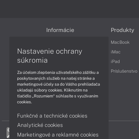
Informácie
Produkty
Obchodné podmienky
MacBook
Nastavenie ochrany
Reklamačné podmienky
iMac
súkromia
Ochrana osobných údajov
iPad
Vrátenie tovaru
Príslušenstvo
Za účelom zlepšenia užívateľského zážitku a
poskytovaných služieb na našej stránke a
Vyhlásenie o prístupnosti
marketingové účely sa do Vášho prehliadača
ukladajú súbory cookies. Kliknutím na
Cookies
tlačidlo „Rozumiem“ súhlasíte s využívaním
cookies.
Funkčné a technické cookies
Analytické cookies
Marketingové a reklamné cookies