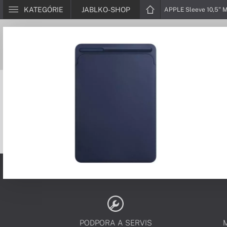
KATEGÓRIE
JABLKO-SHOP
APPLE Sleeve 10,5" M
PODPORA A SERVIS