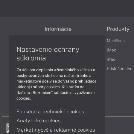
Informácie
Produkty
Obchodné podmienky
MacBook
Nastavenie ochrany
Reklamačné podmienky
iMac
súkromia
Ochrana osobných údajov
iPad
Vrátenie tovaru
Príslušenstvo
Za účelom zlepšenia užívateľského zážitku a
poskytovaných služieb na našej stránke a
Vyhlásenie o prístupnosti
marketingové účely sa do Vášho prehliadača
ukladajú súbory cookies. Kliknutím na
Cookies
tlačidlo „Rozumiem“ súhlasíte s využívaním
cookies.
Funkčné a technické cookies
Analytické cookies
Marketingové a reklamné cookies