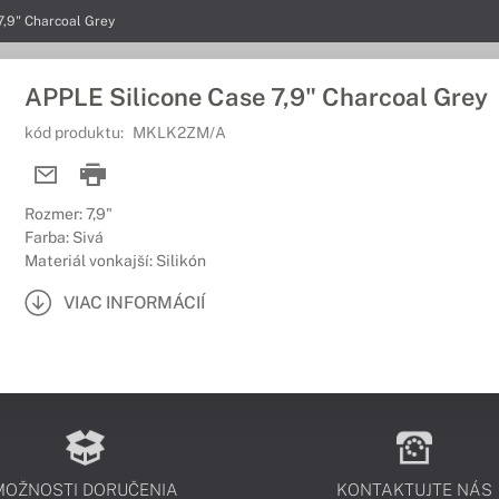
7,9" Charcoal Grey
APPLE Silicone Case 7,9" Charcoal Grey
kód produktu:
MKLK2ZM/A
Rozmer: 7,9"
Farba: Sivá
Materiál vonkajší: Silikón
VIAC INFORMÁCIÍ
MOŽNOSTI DORUČENIA
KONTAKTUJTE NÁS