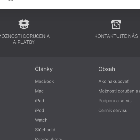
MOŽNOSTI DORUČENIA
KONTAKTUJTE NÁS
A PLATBY
Články
Obsah
MacBook
Ako nakupovať
Mac
Možnosti doručenia 
iPad
Podpora a servis
iPod
Cenník servisu
Watch
Slúchadlá
Reproduktory