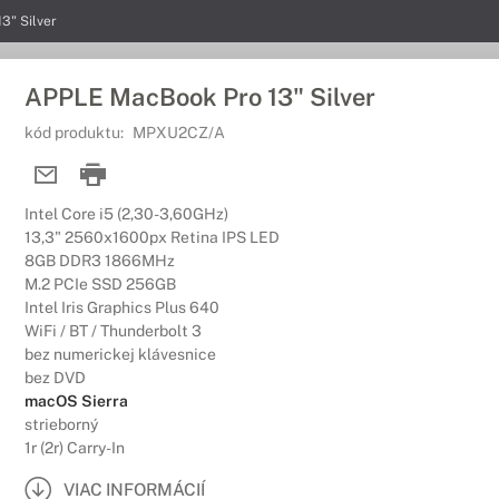
3" Silver
APPLE MacBook Pro 13" Silver
kód produktu:
MPXU2CZ/A
Intel Core i5 (2,30-3,60GHz)
13,3" 2560x1600px Retina IPS LED
8GB DDR3 1866MHz
M.2 PCIe SSD 256GB
Intel Iris Graphics Plus 640
WiFi / BT / Thunderbolt 3
bez numerickej klávesnice
bez DVD
macOS Sierra
strieborný
1r (2r) Carry-In
VIAC INFORMÁCIÍ