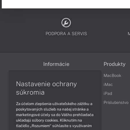
PODPORA A SERVIS
Informácie
Produkty
Obchodné podmienky
MacBook
Nastavenie ochrany
Reklamačné podmienky
iMac
súkromia
Ochrana osobných údajov
iPad
Vrátenie tovaru
Príslušenstvo
Za účelom zlepšenia užívateľského zážitku a
poskytovaných služieb na našej stránke a
Vyhlásenie o prístupnosti
marketingové účely sa do Vášho prehliadača
ukladajú súbory cookies. Kliknutím na
Cookies
tlačidlo „Rozumiem“ súhlasíte s využívaním