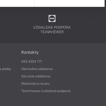
VZDIALENÁ PODPORA
TEAMVIEWER
Kontakty
043 4224 771
a platby
Obchodné oddelenie
Servisné oddelenie
Reklamácia tovaru
TeamViewer (vzdialená podpora)