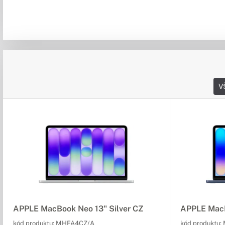
V
APPLE MacBook Neo 13" Silver CZ
APPLE MacB
kód produktu:
MHFA4CZ/A
kód produktu: