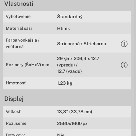
Vlastnosti
Vyhotovenie
Štandardný
Materiál šasi
Hliník
Farba vonkajšia /
Strieborná / Strieborná
vnútorná
297,5 x 206,4 x 12,7
Rozmery (ŠxHxV) mm
(vpredu) /
12,7 (vzadu)
Hmotnosť
1,23 kg
Displej
Veľkosť
13,3" (33,78 cm)
Rozlíšenie
2560x1600 px
Dotykový
Nie