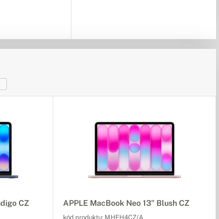
1
digo CZ
APPLE MacBook Neo 13" Blush CZ
kód produktu:
MHFH4CZ/A