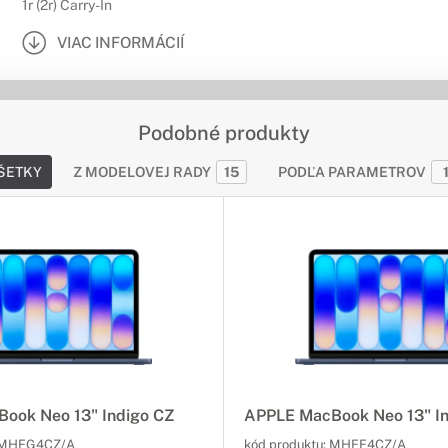
1r (2r) Carry-In
VIAC INFORMÁCIÍ
Podobné produkty
ŠETKY
Z MODELOVEJ RADY
15
PODĽA PARAMETROV
ook Neo 13" Indigo CZ
APPLE MacBook Neo 13" In
MHFG4CZ/A
kód produktu:
MHFF4CZ/A