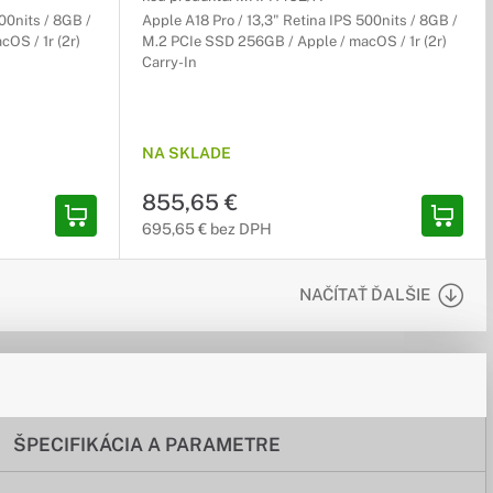
00nits / 8GB /
Apple A18 Pro / 13,3" Retina IPS 500nits / 8GB /
OS / 1r (2r)
M.2 PCIe SSD 256GB / Apple / macOS / 1r (2r)
Carry-In
NA SKLADE
855,65 €
695,65 € bez DPH
NAČÍTAŤ ĎALŠIE
ŠPECIFIKÁCIA A PARAMETRE