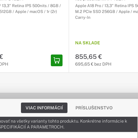
/ 13,3" Retina IPS 500nits / 8GB /
Apple A18 Pro / 13,3" Retina IPS 5
12GB / Apple / macOS / 1r (2r)
M.2 PCIe SSD 256GB / Apple / mac
Carry-In
NA SKLADE
 €
855,65 €
 DPH
695,65 € bez DPH
VIAC INFORMÁCIÍ
PRÍSLUŠENSTVO
ovať na všetky varianty tohto produktu. Konkrétne informácie k
v ŠPECIFIKÁCIÍ A PARAMETROCH.