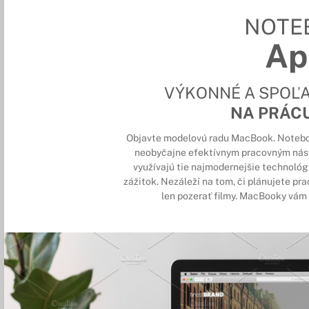
NOTE
Ap
VÝKONNÉ A SPOĽA
NA PRÁCU
Objavte modelovú radu MacBook. Notebooky
neobyčajne efektívnym pracovným nást
využívajú tie najmodernejšie technológi
zážitok. Nezáleží na tom, či plánujete prac
len pozerať filmy. MacBooky vám