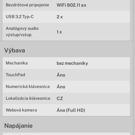
Bezdrôtové pripojenie
WiFi 802.11 ax
USB 3.2 Typ-C
2 x
Analógový audio
1 x
výstup/vstup
Výbava
Mechanika
bez mechaniky
TouchPad
Áno
Numerická klávesnica
Áno
Lokalizácia klávesnice
CZ
Webová kamera
Áno (Full HD)
Napájanie