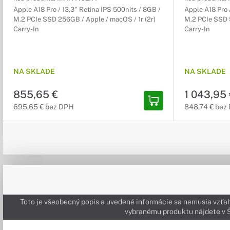
Apple A18 Pro / 13,3" Retina IPS 500nits / 8GB /
Apple A18 Pro 
M.2 PCIe SSD 256GB / Apple / macOS / 1r (2r)
M.2 PCIe SSD 5
Carry-In
Carry-In
NA SKLADE
NA SKLADE
855,65 €
1 043,95
695,65 € bez DPH
848,74 € bez
Toto je všeobecný popis a uvedené informácie sa nemusia vzťah
vybranému produktu nájdete 