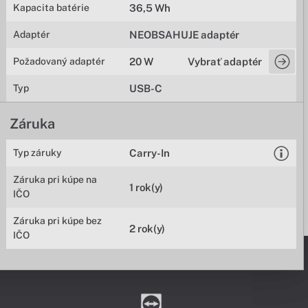
Kapacita batérie
36,5 Wh
Adaptér
NEOBSAHUJE adaptér
Požadovaný adaptér
20 W
Vybrať adaptér
Typ
USB-C
Záruka
Typ záruky
Carry-In
Záruka pri kúpe na
1 rok(y)
IČO
Záruka pri kúpe bez
2 rok(y)
IČO