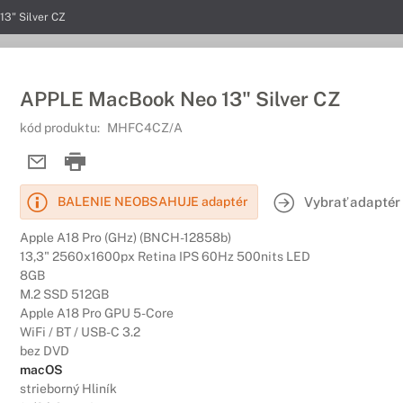
3" Silver CZ
APPLE MacBook Neo 13" Silver CZ
kód produktu:
MHFC4CZ/A
Vybrať adaptér
BALENIE NEOBSAHUJE adaptér
Apple A18 Pro (GHz) (BNCH-12858b)
13,3" 2560x1600px Retina IPS 60Hz 500nits LED
8GB
M.2 SSD 512GB
Apple A18 Pro GPU 5-Core
WiFi / BT / USB-C 3.2
bez DVD
macOS
strieborný Hliník