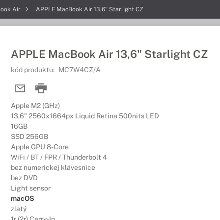
ook Air
APPLE MacBook Air 13,6" Starlight CZ
APPLE MacBook Air 13,6" Starlight CZ
kód produktu:
MC7W4CZ/A
Apple M2 (GHz)
13,6" 2560x1664px Liquid Retina 500nits LED
16GB
SSD 256GB
Apple GPU 8-Core
WiFi / BT / FPR / Thunderbolt 4
bez numerickej klávesnice
bez DVD
Light sensor
macOS
zlatý
1r (2r) Carry-In