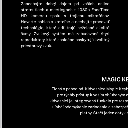
Zanechajte dobrý dojem pri vašich online
stretnutiach a meetingoch s 1080p FaceTime
HD kamerou spolu s trojicou mikrofónov.
Hovorte nahlas a zreteľne a nechajte pracovať
technológie, ktoré odfiltrujú neželané okolité
šumy. Zvukový systém má zabudované štyri
reproduktory, ktoré spoločne poskytujú kvalitný
priestorový zvuk.
MAGIC K
Tichá a pohodlná. Klávesnica Magic Key
pre rýchly prístup k vaším obľúbeným 
klávesnici je integrovaná funkcia pre rozp
uľahčí odomykanie zariadenia a zabezpeč
platby. Stačí jeden dotyk 