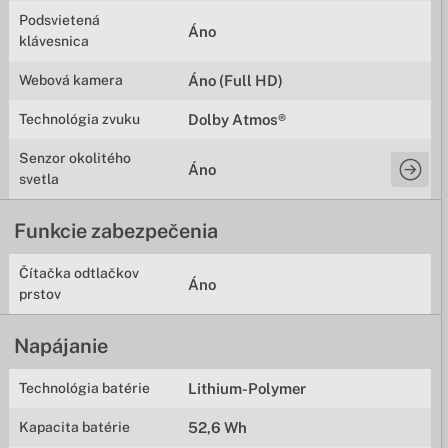
Podsvietená
Áno
klávesnica
Webová kamera
Áno (Full HD)
Technológia zvuku
Dolby Atmos®
Senzor okolitého
Áno
svetla
Funkcie zabezpečenia
Čítačka odtlačkov
Áno
prstov
Napájanie
Technológia batérie
Lithium-Polymer
Kapacita batérie
52,6 Wh