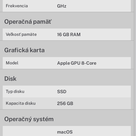
Frekvencia
GHz
Operačná pamäť
Veľkosť pamäte
16 GB RAM
Grafická karta
Model
Apple GPU 8-Core
Disk
Typ disku
SSD
Kapacita disku
256 GB
Operačný systém
macOS