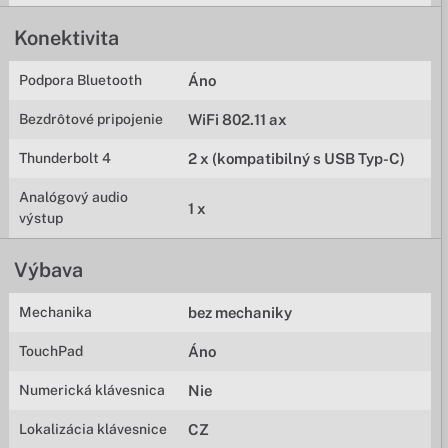
Konektivita
Podpora Bluetooth
Áno
Bezdrôtové pripojenie
WiFi 802.11 ax
Thunderbolt 4
2 x (kompatibilný s USB Typ-C)
Analógový audio
1 x
výstup
Výbava
Mechanika
bez mechaniky
TouchPad
Áno
Numerická klávesnica
Nie
Lokalizácia klávesnice
CZ