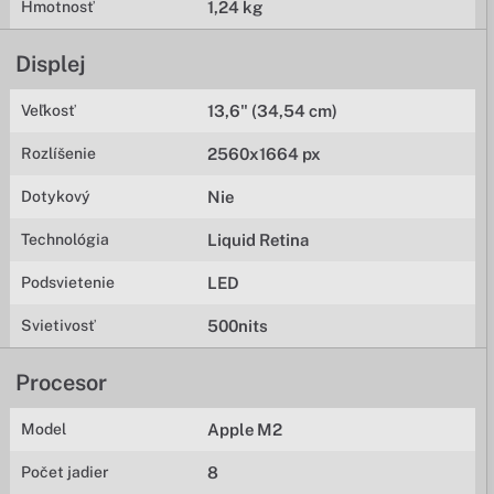
Hmotnosť
1,24 kg
Displej
Veľkosť
13,6" (34,54 cm)
Rozlíšenie
2560x1664 px
Dotykový
Nie
Technológia
Liquid Retina
Podsvietenie
LED
Svietivosť
500nits
Procesor
Model
Apple M2
Počet jadier
8