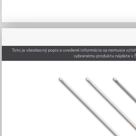
Toto je všeobecný popis a uvedené informácie sa nemusia vzťah
vybranému produktu nájdete 