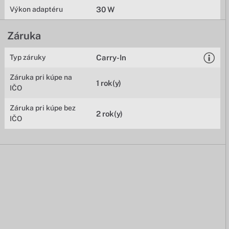
Výkon adaptéru
30 W
Záruka
Typ záruky
Carry-In
Záruka pri kúpe na
1 rok(y)
IČO
Záruka pri kúpe bez
2 rok(y)
IČO