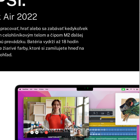
PŠÍ.
 Air 2022
pracovať, hrať alebo sa zabávať kedykoľvek
m celohliníkovým telom a čipom M2 ďalšej
ú prevádzku. Batéria vydrží až 18 hodín
e žiarivé farby, ktoré si zamilujete hneď na
pohľad.