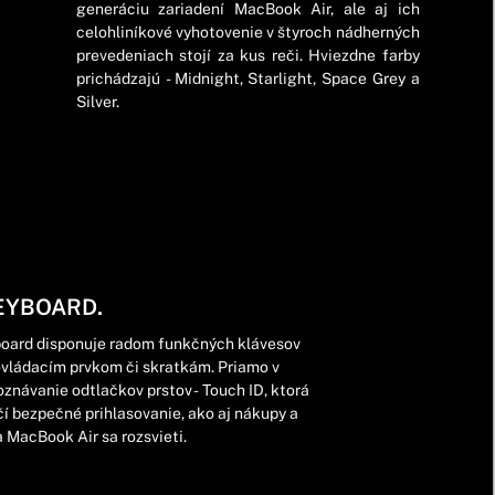
generáciu zariadení MacBook Air, ale aj ich
celohliníkové vyhotovenie v štyroch nádherných
prevedeniach stojí za kus reči. Hviezdne farby
prichádzajú - Midnight, Starlight, Space Grey a
Silver.
EYBOARD.
board disponuje radom funkčných klávesov
ovládacím prvkom či skratkám. Priamo v
oznávanie odtlačkov prstov - Touch ID, ktorá
í bezpečné prihlasovanie, ako aj nákupy a
a MacBook Air sa rozsvieti.