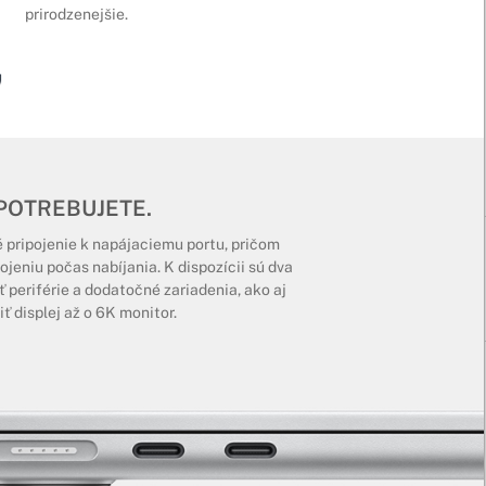
prirodzenejšie.
 POTREBUJETE.
pripojenie k napájaciemu portu, pričom
niu počas nabíjania. K dispozícii sú dva
ť periférie a dodatočné zariadenia, ako aj
ť displej až o 6K monitor.