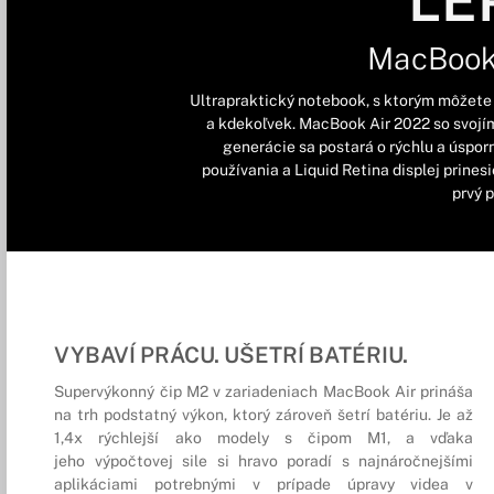
LE
MacBook
Ultrapraktický notebook, s ktorým môžete 
a kdekoľvek. MacBook Air 2022 so svojí
generácie sa postará o rýchlu a úsporn
používania a Liquid Retina displej prinesi
prvý 
VYBAVÍ PRÁCU. UŠETRÍ BATÉRIU.
Supervýkonný čip M2 v zariadeniach MacBook Air prináša
na trh podstatný výkon, ktorý zároveň šetrí batériu. Je až
1,4x rýchlejší ako modely s čipom M1, a vďaka
jeho výpočtovej sile si hravo poradí s najnáročnejšími
aplikáciami potrebnými v prípade úpravy videa v