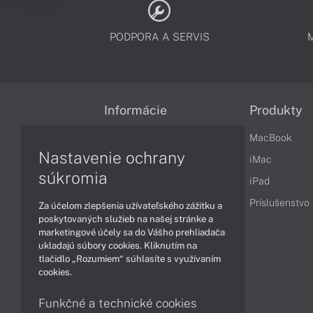
PODPORA A SERVIS
Informácie
Produkty
Obchodné podmienky
MacBook
Nastavenie ochrany
Reklamačné podmienky
iMac
súkromia
Ochrana osobných údajov
iPad
Vrátenie tovaru
Príslušenstvo
Za účelom zlepšenia užívateľského zážitku a
poskytovaných služieb na našej stránke a
Vyhlásenie o prístupnosti
marketingové účely sa do Vášho prehliadača
ukladajú súbory cookies. Kliknutím na
Cookies
tlačidlo „Rozumiem“ súhlasíte s využívaním
cookies.
Funkčné a technické cookies