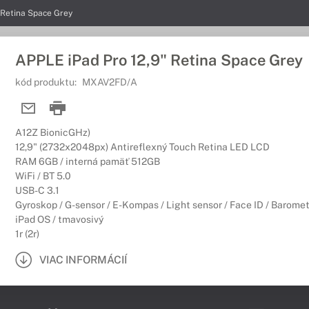
 Retina Space Grey
APPLE iPad Pro 12,9" Retina Space Grey
kód produktu:
MXAV2FD/A
A12Z BionicGHz)
12,9" (2732x2048px) Antireflexný Touch Retina LED LCD
RAM 6GB / interná pamäť 512GB
WiFi / BT 5.0
USB-C 3.1
Gyroskop / G-sensor / E-Kompas / Light sensor / Face ID / Baromet
iPad OS / tmavosivý
1r (2r)
VIAC INFORMÁCIÍ