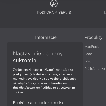
PODPORA A SERVIS
Informácie
Produkty
Obchodné podmienky
MacBook
Nastavenie ochrany
Reklamačné podmienky
iMac
súkromia
Ochrana osobných údajov
iPad
Vrátenie tovaru
Príslušenstvo
Za účelom zlepšenia užívateľského zážitku a
poskytovaných služieb na našej stránke a
Vyhlásenie o prístupnosti
marketingové účely sa do Vášho prehliadača
ukladajú súbory cookies. Kliknutím na
Cookies
tlačidlo „Rozumiem“ súhlasíte s využívaním
cookies.
Funkčné a technické cookies