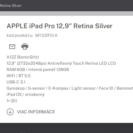
Retina Silver
APPLE iPad Pro 12,9" Retina Silver
kód produktu:
MY2J2FD/A
A12Z BionicGHz)
12,9" (2732x2048px) Antireflexný Touch Retina LED LCD
RAM 6GB / interná pamäť 128GB
WiFi / BT 5.0
USB-C 3.1
Gyroskop / G-sensor / E-Kompas / Light sensor / Face ID / Baromet
iPad OS / strieborný
1r (2r)
VIAC INFORMÁCIÍ