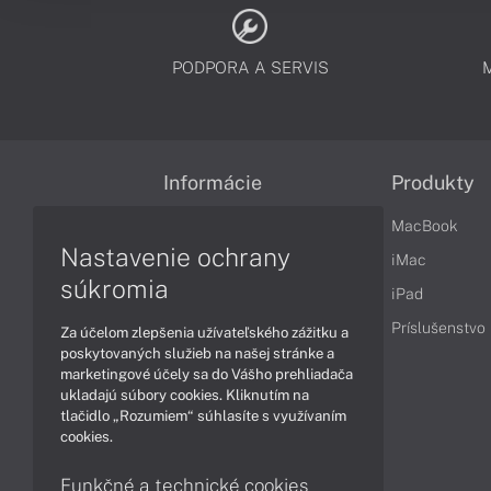
PODPORA A SERVIS
Informácie
Produkty
Obchodné podmienky
MacBook
Nastavenie ochrany
Reklamačné podmienky
iMac
súkromia
Ochrana osobných údajov
iPad
Vrátenie tovaru
Príslušenstvo
Za účelom zlepšenia užívateľského zážitku a
poskytovaných služieb na našej stránke a
Vyhlásenie o prístupnosti
marketingové účely sa do Vášho prehliadača
ukladajú súbory cookies. Kliknutím na
Cookies
tlačidlo „Rozumiem“ súhlasíte s využívaním
cookies.
Funkčné a technické cookies