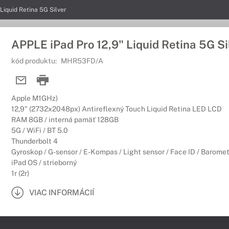
Liquid Retina 5G Silver
APPLE iPad Pro 12,9" Liquid Retina 5G Si
kód produktu:
MHR53FD/A
Apple M1GHz)
12,9" (2732x2048px) Antireflexný Touch Liquid Retina LED LCD
RAM 8GB / interná pamäť 128GB
5G / WiFi / BT 5.0
Thunderbolt 4
Gyroskop / G-sensor / E-Kompas / Light sensor / Face ID / Baromet
iPad OS / strieborný
1r (2r)
VIAC INFORMÁCIÍ