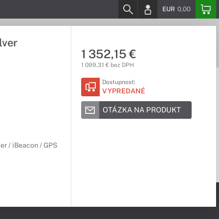
EUR
0,00
lver
1 352,15 €
1 099,31 € bez DPH
Dostupnosť:
VYPREDANÉ
OTÁZKA NA PRODUKT
er / iBeacon / GPS