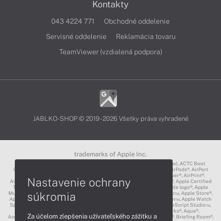
Kontakty
043 4224 771
Obchodné oddelenie
Servisné oddelenie
Reklamácia tovaru
TeamViewer (vzdialená podpora)
JABLKO-SHOP © 2019 - 2026 Všetky práva vyhradené
trademarks of Apple Inc.
3D Touch®, .Mac℠, ACOT2℠, ACOT℠ (Apple Classrooms of Tomorrow), ACTC Boot
Camp℠, AirDrop®, AirMac®, AirPlay Logo™, AirPlay®, AirPods Pro™, AirPods®, AirPort
Express®, AirPort Extreme®, AirPort Time Capsule®, AirPort®, AirPower®, AirPrint®,
Nastavenie ochrany
AirTunes™, Animoji®, Aperture®, App Nap®, App Store®, Apple CarPlay®, Apple Certified
Trainer℠, Apple Cinema Display®, Apple Consultants Network℠, Apple logo®, Apple
súkromia
Music®, Apple News®, Apple Pay®, Apple Pencil®, Apple Remote Desktop™, Apple Store®,
Apple Studio Display™, Apple TV®, Apple Wallet™, Apple Watch Edition™, Apple Watch
Sport™, Apple Watch®, Apple®, Apple®, AppleCare®, AppleLink™, AppleScript Studio™,
AppleScript®, AppleShare®, AppleTalk®, AppleVision™, AppleWorks®, Aqua®,
Za účelom zlepšenia užívateľského zážitku a
AssistiveTouch®, Back to My Mac®, Bonjour logo®, Bonjour®, Boot Camp®, Briefing Room®,