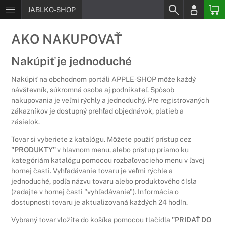
JABLKO-SHOP
AKO NAKUPOVAŤ
Nakúpiť je jednoduché
Nakúpiť na obchodnom portáli APPLE-SHOP môže každý
návštevník, súkromná osoba aj podnikateľ. Spôsob
nakupovania je veľmi rýchly a jednoduchý. Pre registrovaných
zákazníkov je dostupný prehľad objednávok, platieb a
zásielok.
Tovar si vyberiete z katalógu. Môžete použiť prístup cez
"PRODUKTY"
v hlavnom menu, alebo prístup priamo ku
kategóriám katalógu pomocou rozbaľovacieho menu v ľavej
hornej časti. Vyhľadávanie tovaru je veľmi rýchle a
jednoduché, podľa názvu tovaru alebo produktového čísla
(zadajte v hornej časti "vyhľadávanie"). Informácia o
dostupnosti tovaru je aktualizovaná každých 24 hodín.
Vybraný tovar vložíte do košíka pomocou tlačidla
"PRIDAŤ DO