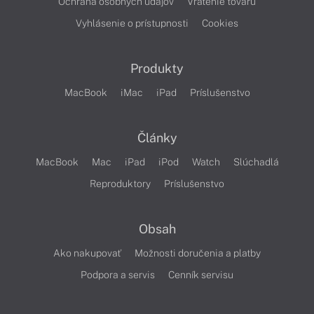
Ochrana osobných údajov
Vrátenie tovaru
Vyhlásenie o prístupnosti
Cookies
Produkty
MacBook
iMac
iPad
Príslušenstvo
Články
MacBook
Mac
iPad
iPod
Watch
Slúchadlá
Reproduktory
Príslušenstvo
Obsah
Ako nakupovať
Možnosti doručenia a platby
Podpora a servis
Cenník servisu