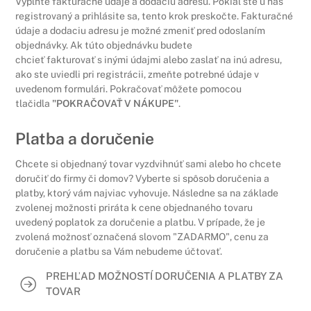
Vyplňte fakturačné údaje a dodaciu adresu. Pokiaľ ste u nás
registrovaný a prihlásite sa, tento krok preskočte. Fakturačné
údaje a dodaciu adresu je možné zmeniť pred odoslaním
objednávky. Ak túto objednávku budete
chcieť fakturovať s inými údajmi alebo zaslať na inú adresu,
ako ste uviedli pri registrácii, zmeňte potrebné údaje v
uvedenom formulári. Pokračovať môžete pomocou
tlačidla
"POKRAČOVAŤ V NÁKUPE"
.
Platba a doručenie
Chcete si objednaný tovar vyzdvihnúť sami alebo ho chcete
doručiť do firmy či domov? Vyberte si spôsob doručenia a
platby, ktorý vám najviac vyhovuje. Následne sa na základe
zvolenej možnosti priráta k cene objednaného tovaru
uvedený poplatok za doručenie a platbu. V prípade, že je
zvolená možnosť označená slovom "ZADARMO", cenu za
doručenie a platbu sa Vám nebudeme účtovať.
PREHĽAD MOŽNOSTÍ DORUČENIA A PLATBY ZA
TOVAR