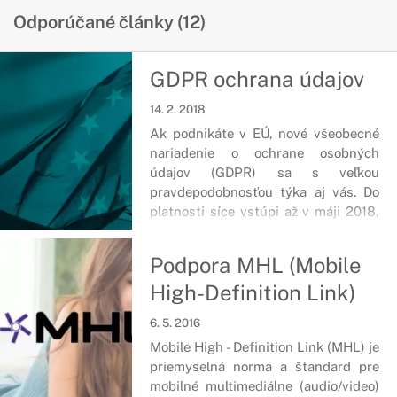
Odporúčané články (12)
GDPR ochrana údajov
14. 2. 2018
Ak podnikáte v EÚ, nové všeobecné
nariadenie o ochrane osobných
údajov (GDPR) sa s veľkou
pravdepodobnosťou týka aj vás. Do
platnosti síce vstúpi až v máji 2018,
avšak vzhľadom na jeho komplexnosť
a vysoké pokuty za nesplnenie
Podpora MHL (Mobile
požiadaviek, je včasná príprava na
High-Definition Link)
tento dátum veľmi dôležitá.
6. 5. 2016
Mobile High - Definition Link (MHL) je
priemyselná norma a štandard pre
mobilné multimediálne (audio/video)