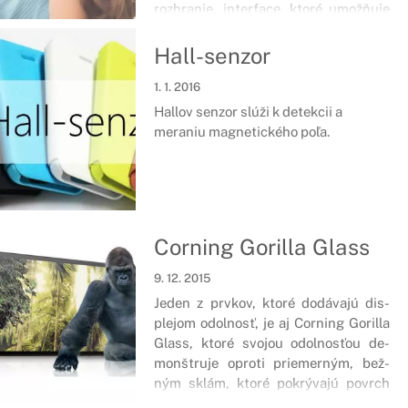
rozhranie, interface, ktoré umožňuje
spotrebiteľom pripojiť mobilný
telefón, tablet a ďalšie prenosné
Hall-senzor
elektronické zariadenia k televízorom
1. 1. 2016
s vysokým rozlíšením obrazu a zvuku.
Hallov senzor slúži k detekcii a
meraniu magnetického poľa.
Corning Gorilla Glass
9. 12. 2015
Je­den z pr­vkov, kto­ré do­dá­va­jú dis­
ple­jom od­ol­nosť, je aj Cor­ning Go­ril­la
Glass, kto­ré svojou odolnosťou de­
monštru­je op­ro­ti prie­mer­ným, bež­
ným sklám, kto­ré pok­rý­va­jú povrch
dis­ple­jov.