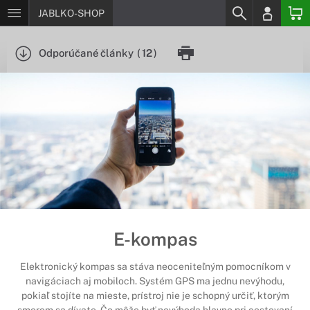
JABLKO-SHOP
Odporúčané články
(
12
)
E-kompas
Elektronický kompas sa stáva neoceniteľným pomocníkom v
navigáciach aj mobiloch. Systém GPS ma jednu nevýhodu,
pokiaľ stojíte na mieste, prístroj nie je schopný určiť, ktorým
smerom sa dívate. Čo môže byť nevýhoda hlavne pri cestovaní